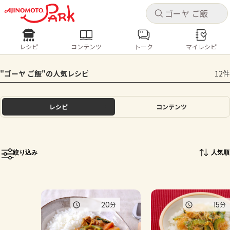
キャ
キャ
レシピ
コンテンツ
トーク
マイレシピ
レシピ
コンテンツ
ログインするとレシピを保存できます
"ゴーヤ ご飯"の人気レシピ
12件
ログイン
新規登録
人気の食材・レシピ
レシピ
コンテンツ
ホーム
きゅうり
なす
トマト
とうもろこし
ピーマン
みょうが
ゴーヤ
コンテンツ
絞り込み
人気順
レシピ
トーク
20
15
分
分