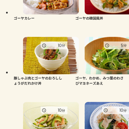
よくあるお問い合わせ
お買い物
ゴーヤカレー
ゴーヤの韓国風丼
AJINOMOTO PARK とは
10
5
分
分
豚しゃぶ肉とゴーヤのおろしし
ゴーヤ、わかめ、みつ葉のわさ
ょうがだれかけ丼
びマヨネーズあえ
10
10
分
分