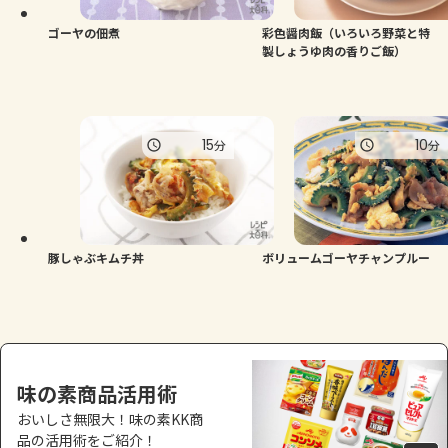
ゴーヤの佃煮
彩色醤肉飯（いろいろ野菜と特
製しょうゆ肉の香りご飯）
15
10
分
分
豚しゃぶキムチ丼
ボリュームゴーヤチャンプルー
味の素商品活用術
おいしさ無限大！味の素KK商
品の活用術をご紹介！