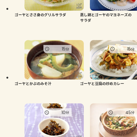
ゴーヤとささ身のグリルサラダ
蒸し鶏とゴーヤのマヨネーズの
サラダ
15
15
分
分
ゴーヤとかぶのみそ汁
ゴーヤと豆腐の炒めカレー
10
45
分
分