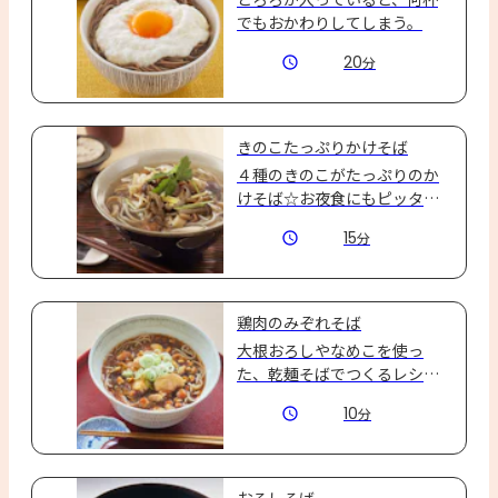
でもおかわりしてしまう。
20
分
きのこたっぷりかけそば
４種のきのこがたっぷりのか
けそば☆お夜食にもピッタリ
です♪
15
分
鶏肉のみぞれそば
大根おろしやなめこを使っ
た、乾麺そばでつくるレシピ
です。
10
分
おろしそば