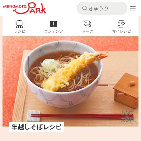
キャンセル
キャンセル
レシピ
レシピ
コンテンツ
トーク
コンテンツ
マイレシピ
ログインするとレシピを保存できます
ログイン
新規登録
人気の食材・レシピ
ホーム
きゅうり
なす
トマト
とうもろこし
ピーマン
みょうが
ゴーヤ
コンテンツ
レシピ
トーク
年越しそばレシピ