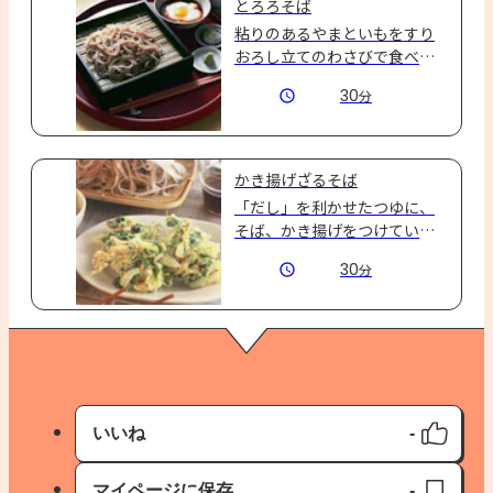
とろろそば
粘りのあるやまといもをすり
おろし立てのわさびで食べた
い
30
分
かき揚げざるそば
「だし」を利かせたつゆに、
そば、かき揚げをつけていた
だきます。
30
分
いいね
-
いいね済み
マイページに保存
-