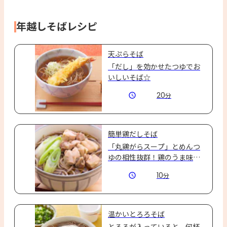
年越しそばレシピ
天ぷらそば
「だし」を効かせたつゆでお
いしいそば☆
20
分
簡単鶏だしそば
「丸鶏がらスープ」とめんつ
ゆの相性抜群！鶏のうま味た
っぷりの絶品鶏だしそば☆
10
分
温かいとろろそば
とろろが入っていると、何杯