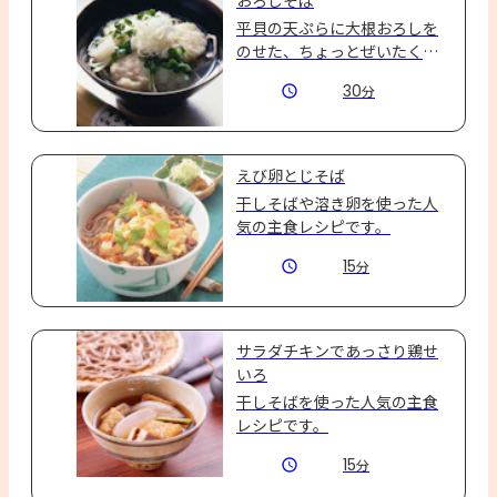
平貝の天ぷらに大根おろしを
のせた、ちょっとぜいたくな
そば。
30
分
えび卵とじそば
干しそばや溶き卵を使った人
気の主食レシピです。
15
分
サラダチキンであっさり鶏せ
いろ
干しそばを使った人気の主食
レシピです。
15
分