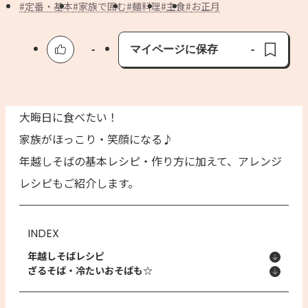
よくあるお問い合わせ
定番・基本
家族で囲む
麺料理
主食
お正月
お買い物
-
マイページに保存
-
保存済み
AJINOMOTO PARK とは
大晦日に食べたい！
家族がほっこり・笑顔になる♪
年越しそばの基本レシピ・作り方に加えて、アレンジ
レシピもご紹介します。
INDEX
年越しそばレシピ
ざるそば・冷たいおそばも☆