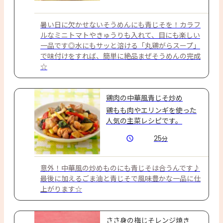
暑い日に欠かせないそうめんにも青じそを！カラフ
ルなミニトマトやきゅうりも入れて、目にも楽しい
一品です◎水にもサッと溶ける「丸鶏がらスープ」
で味付けをすれば、簡単に絶品まぜそうめんの完成
☆
鶏肉の中華風青じそ炒め
鶏もも肉やエリンギを使った
人気の主菜レシピです。
25
分
意外！中華風の炒めものにも青じそは合うんです♪
最後に加えるごま油と青じそで風味豊かな一品に仕
上がります☆
ささ身の梅じそレンジ焼き