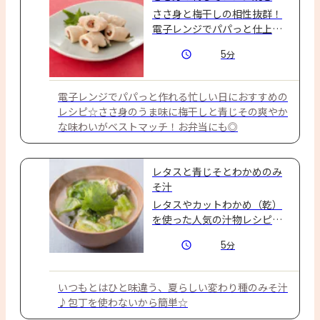
ささ身と梅干しの相性抜群！
電子レンジでパパっと仕上げ
て☆
5
分
電子レンジでパパっと作れる忙しい日におすすめの
レシピ☆ささ身のうま味に梅干しと青じその爽やか
な味わいがベストマッチ！お弁当にも◎
レタスと青じそとわかめのみ
そ汁
レタスやカットわかめ（乾）
を使った人気の汁物レシピで
す。
5
分
いつもとはひと味違う、夏らしい変わり種のみそ汁
♪包丁を使わないから簡単☆