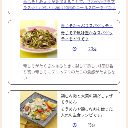
青じそとみょうがを加えることで、さわやかさをプ
ラス☆ いつもとは違う和風のコールスローをぜひ♪
青じそたっぷりスパゲッティ
青じそで風味豊かなスパゲッ
ティをどうぞ♪
20
分
青じそがたくさんあるときに試して欲しい1品◎香
り高い青じそにプリっプリのたこの食感がたまらな
い！
鶏むね肉と大葉の鶏だしまぜ
そうめん
そうめんや鶏むね肉を使った
人気の主食レシピです。
15
分