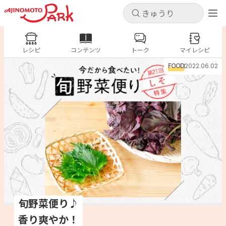
キャンセル
キャンセル
レシピ
レシピ
コンテンツ
トーク
コンテンツ
マイレシピ
ログインするとレシピを保存できます
FOOD
2022.06.02
ログイン
新規登録
人気の食材・レシピ
ホーム
きゅうり
なす
トマト
とうもろこし
ピーマン
みょうが
ゴーヤ
コンテンツ
レシピ
トーク
旬野菜便り♪
香り爽やか！