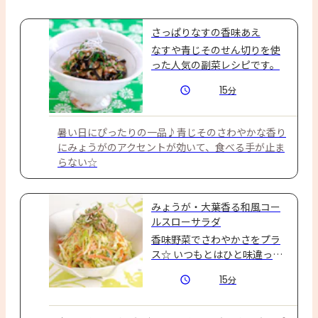
さっぱりなすの香味あえ
なすや青じそのせん切りを使
った人気の副菜レシピです。
15
分
暑い日にぴったりの一品♪青じそのさわやかな香り
にみょうがのアクセントが効いて、食べる手が止ま
らない☆
みょうが・大葉香る和風コー
ルスローサラダ
香味野菜でさわやかさをプラ
ス☆ いつもとはひと味違った
コールスローをどうぞ！ 
15
分