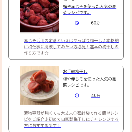
梅や赤じそを使った人気の副
菜レシピです。
60
分
赤じそ活用の定番といえばやっぱり梅干し♪本格的
に梅仕事に挑戦してみたい方必見！基本の梅干しの
作り方です☆
お手軽梅干し
梅や赤じそを使った人気の副
菜レシピです。
40
分
漬物容器が無くても大丈夫◎密封袋で作る簡単レシ
ピをご紹介♪初めて自家製梅干しにチャレンジする
方におすすめです！