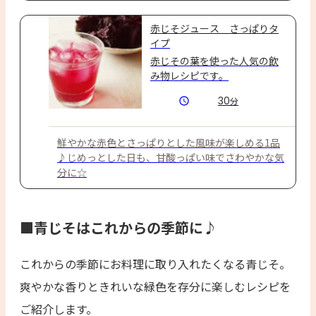
赤じそジュース さっぱりタ
イプ
赤じその葉を使った人気の飲
み物レシピです。
30
分
鮮やかな赤色とさっぱりとした風味が楽しめる1品
♪じめっとした日も、甘酸っぱい味でさわやかな気
分に☆
■青じそはこれからの季節に♪
これからの季節にお料理に取り入れたくなる青じそ。
爽やかな香りときれいな緑色を存分に楽しむレシピを
ご紹介します。