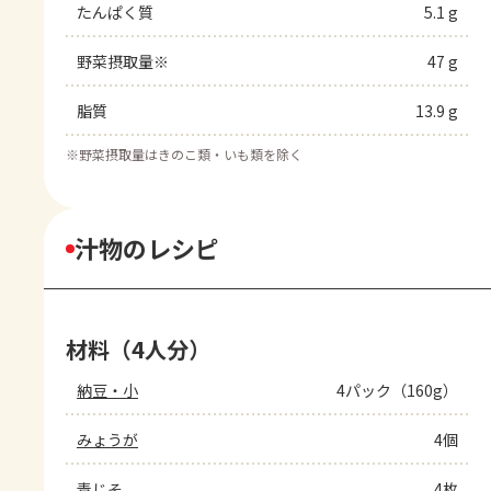
たんぱく質
5.1 g
野菜摂取量※
47 g
脂質
13.9 g
※
野菜摂取量はきのこ類・いも類を除く
汁物のレシピ
材料（4人分）
納豆・小
4パック（160g）
みょうが
4個
青じそ
4枚