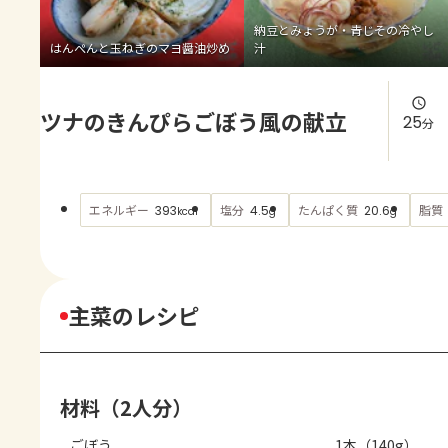
よくあるお問い合わせ
納豆とみょうが・青じその冷やし
はんぺんと玉ねぎのマヨ醤油炒め
汁
お買い物
ツナのきんぴらごぼう風の献立
AJINOMOTO PARK とは
25
分
エネルギー
塩分
たんぱく質
脂質
393
4.5
20.6
kcal
g
g
主菜のレシピ
材料（2人分）
ごぼう
1本（140g）