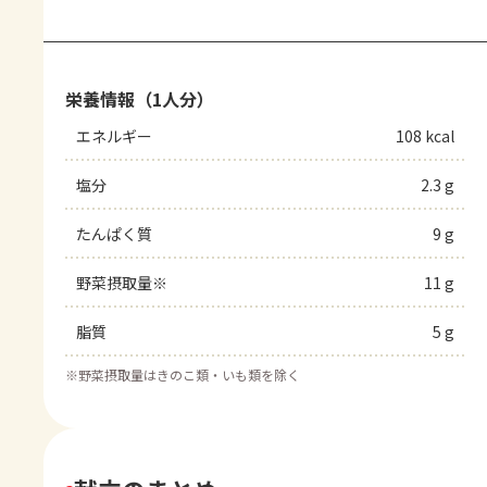
栄養情報（1人分）
エネルギー
108 kcal
塩分
2.3 g
たんぱく質
9 g
野菜摂取量※
11 g
脂質
5 g
※
野菜摂取量はきのこ類・いも類を除く