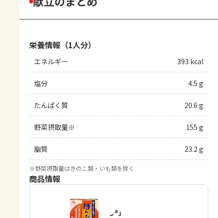
献立のまとめ
栄養情報（1人分）
エネルギー
393 kcal
塩分
4.5 g
たんぱく質
20.6 g
野菜摂取量※
155 g
脂質
23.2 g
※
野菜摂取量はきのこ類・いも類を除く
商品情報
「ほんだし®」