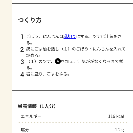
つくり方
1
ごぼう、にんじんは
乱切り
にする。ツナは汁気をき
る。
2
鍋にごま油を熱し（１）のごぼう・にんじんを入れて
炒める。
3
（１）のツナ、
を加え、汁気ががなくなるまで煮
Ａ
る。
4
器に盛り、ごまをふる。
栄養情報（1人分）
エネルギー
116 kcal
塩分
1.2 g