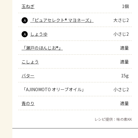
玉ねぎ
1個
「ピュアセレクト® マヨネーズ」
大さじ2
A
しょうゆ
小さじ2
A
「瀬戸のほんじお®」
適量
こしょう
適量
バター
15g
「AJINOMOTO オリーブオイル」
小さじ2
青のり
適量
レシピ提供：味の素KK