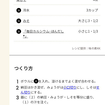
冷水
3カップ
A
みそ
大さじ3・1/2
A
「毎日カルシウム･ほんだし
小さじ1・1/3
A
®」
レシピ提供：味の素KK
つくり方
1
ボウルに
を入れ、溶けるまでよく混ぜ合わせる。
Ａ
2
納豆はかき混ぜ、みょうがは
小口切り
にし、しそは
せ
ん切り
にする。
3
器に（２）の納豆・みょうが・しそを等分に盛り、
（１）の汁を注ぐ。