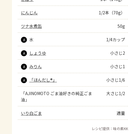
にんじん
1/2本（70g）
ツナ水煮缶
50g
水
1/4カップ
A
しょうゆ
小さじ2
A
みりん
小さじ1
A
「ほんだし®」
小さじ1/6
A
「AJINOMOTO ごま油好きの純正ごま
大さじ1/2
油」
いり白ごま
適量
レシピ提供：味の素KK