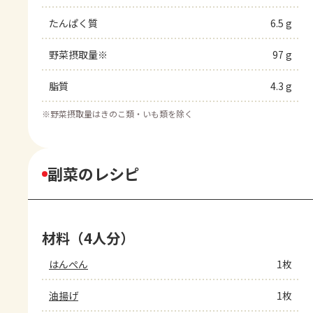
たんぱく質
6.5 g
野菜摂取量※
97 g
脂質
4.3 g
※
野菜摂取量はきのこ類・いも類を除く
副菜のレシピ
材料（4人分）
はんぺん
1枚
油揚げ
1枚