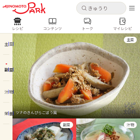
キャンセル
キャンセル
レシピ
コンテンツ
トーク
マイレシピ
レシピ
コンテンツ
ログインするとレシピを保存できます
主菜
ログイン
新規登録
主菜
人気の食材・レシピ
副菜
ホーム
きゅうり
なす
トマト
とうもろこし
ピーマン
みょうが
ゴーヤ
コンテンツ
汁物
レシピ
ツナのきんぴらごぼう風
栄養
トーク
副菜
汁物