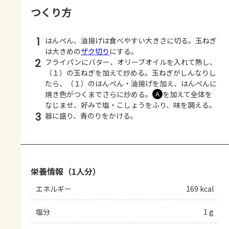
つくり方
1
はんぺん、油揚げは食べやすい大きさに切る。玉ねぎ
は大きめの
ザク切り
にする。
2
フライパンにバター、オリーブオイルを入れて熱し、
（１）の玉ねぎを加えて炒める。玉ねぎがしんなりし
たら、（１）のはんぺん・油揚げを加え、はんぺんに
焼き色がつくまでさらに炒める。
を加えて全体を
Ａ
なじませ、好みで塩・こしょうをふり、味を調える。
3
器に盛り、青のりをかける。
栄養情報（1人分）
エネルギー
169 kcal
塩分
1 g