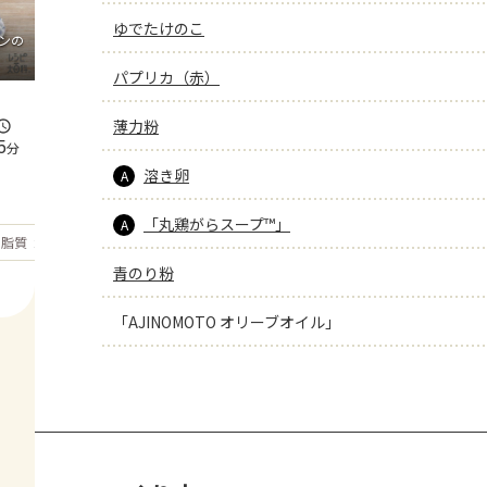
ゆでたけのこ
ンの
パプリカ（赤）
薄力粉
5
分
溶き卵
A
「丸鶏がらスープ™」
A
もっと見る
脂質
25.3
g
青のり粉
「AJINOMOTO オリーブオイル」