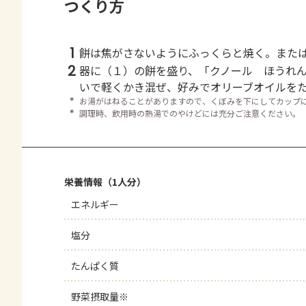
つくり方
1
餅は焦がさないようにふっくらと焼く。また
2
器に（１）の餅を盛り、「クノール ほうれ
いで軽くかき混ぜ、好みでオリーブオイルを
＊
お湯がはねることがありますので、くぼみを下にしてカップ
＊
調理時、飲用時の熱湯でのやけどには充分ご注意ください。
栄養情報（1人分）
エネルギー
塩分
たんぱく質
野菜摂取量※