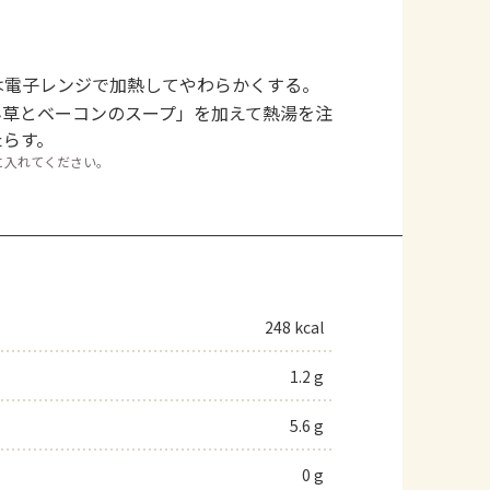
は電子レンジで加熱してやわらかくする。
ん草とベーコンのスープ」を加えて熱湯を注
たらす。
に入れてください。
248 kcal
1.2 g
5.6 g
0 g