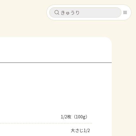
キャンセル
キャンセル
シピ
コンテンツ
ログインするとレシピを保存できます
ログイン
新規登録
レシピ
ホーム
なす
トマト
とうもろこし
ピーマン
みょうが
コンテンツ
レシピ
1/2枚（100g）
トーク
大さじ1/2