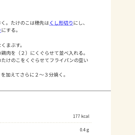
おく。たけのこは穂先は
くし形切り
にし、
り
にする。
なくまぶす。
の鶏肉を（２）にくぐらせて並べ入れる。
のたけのこをくぐらせてフライパンの空い
カを加えてさらに２～３分焼く。
177 kcal
0.4 g