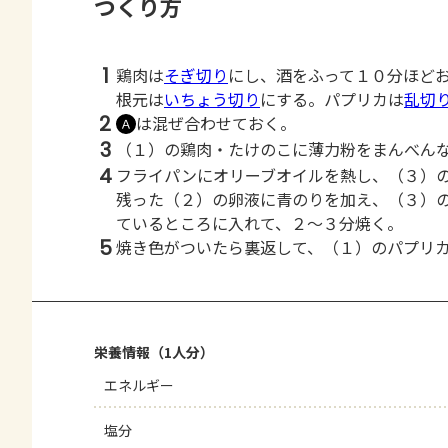
つくり方
1
鶏肉は
そぎ切り
にし、酒をふって１０分ほど
根元は
いちょう切り
にする。パプリカは
乱切
2
は混ぜ合わせておく。
Ａ
3
（１）の鶏肉・たけのこに薄力粉をまんべん
4
フライパンにオリーブオイルを熱し、（３）
残った（２）の卵液に青のりを加え、（３）
ているところに入れて、２～３分焼く。
5
焼き色がついたら裏返して、（１）のパプリ
栄養情報（1人分）
エネルギー
塩分