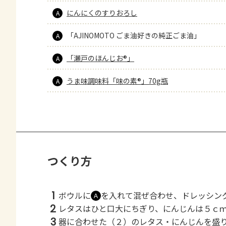
にんにくのすりおろし
A
「AJINOMOTO ごま油好きの純正ごま油」
A
「瀬戸のほんじお®」
A
うま味調味料「味の素®」70g瓶
A
つくり方
1
ボウルに
を入れて混ぜ合わせ、ドレッシン
Ａ
2
レタスはひと口大にちぎり、にんじんは５ｃ
3
器に合わせた（２）のレタス・にんじんを盛