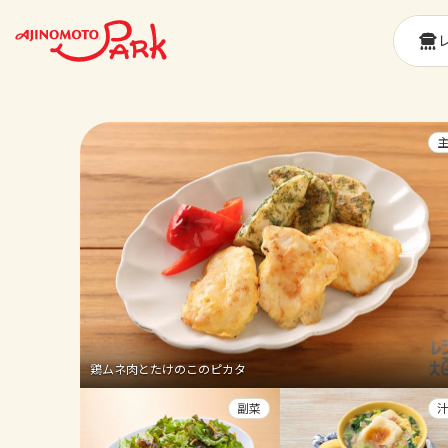
鶏ムネ肉とたけのこのピカタ
副菜