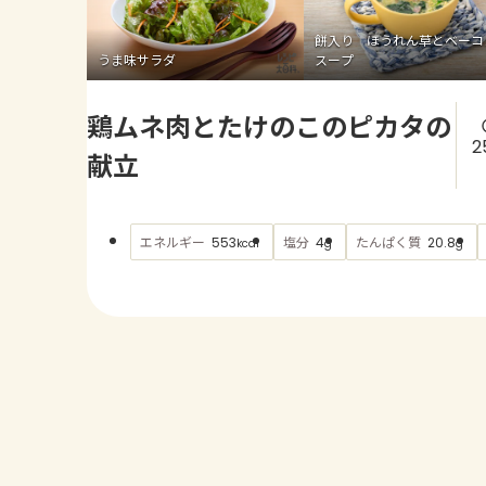
餅入り ほうれん草とベーコ
うま味サラダ
スープ
鶏ムネ肉とたけのこのピカタの
2
献立
エネルギー
塩分
たんぱく質
553
4
20.8
kcal
g
g