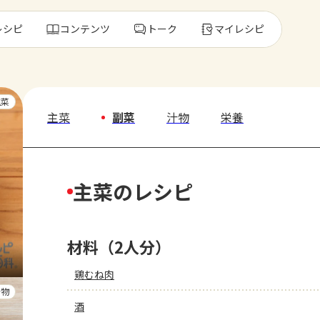
レシピ
コンテンツ
トーク
マイレシピ
レ
主菜
主菜
副菜
汁物
栄養
人気の食材・
主菜のレシピ
きゅうり
ゴーヤ
材料（2人分）
鶏むね肉
汁物
酒