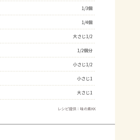
1/3個
よくあるお問い合わせ
1/4個
お買い物
大さじ1/2
AJINOMOTO PARK とは
1/2個分
小さじ1/2
小さじ1
大さじ1
レシピ提供：味の素KK