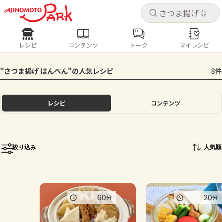
キャ
キャ
レシピ
コンテンツ
トーク
マイレシピ
レシピ
コンテンツ
ログインするとレシピを保存できます
"さつま揚げ はんぺん"の人気レシピ
8件
ログイン
新規登録
人気の食材・レシピ
レシピ
コンテンツ
ホーム
きゅうり
なす
トマト
とうもろこし
ピーマン
みょうが
ゴーヤ
コンテンツ
絞り込み
人気順
レシピ
トーク
60
20
分
分