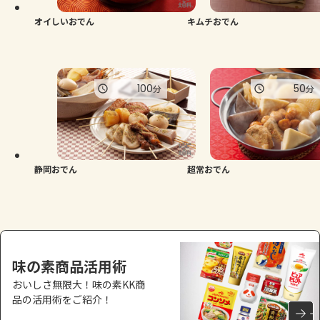
オイしいおでん
キムチおでん
100
50
分
分
静岡おでん
超常おでん
味の素商品活用術
おいしさ無限大！味の素KK商
品の活用術をご紹介！