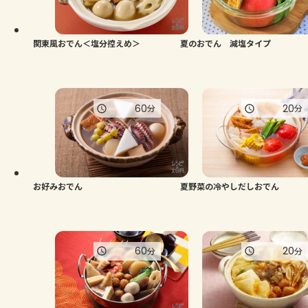
よくあるお問い合わせ
お買い物
関東風おでん＜塩分控えめ＞
夏のおでん 減塩タイプ
AJINOMOTO PARK とは
60
20
分
分
お好みおでん
夏野菜の冷やしだしおでん
60
20
分
分