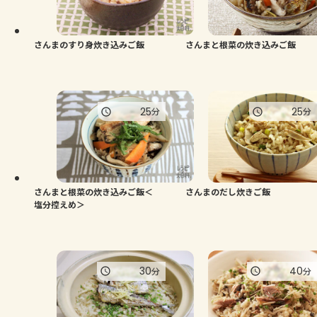
よくあるお問い合わせ
お買い物
さんまのすり身炊き込みご飯
さんまと根菜の炊き込みご飯
AJINOMOTO PARK とは
25
25
分
分
さんまと根菜の炊き込みご飯＜
さんまのだし炊きご飯
塩分控えめ＞
30
40
分
分