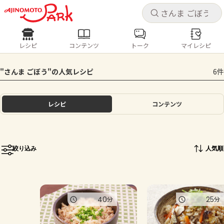
キャ
キャ
レシピ
コンテンツ
トーク
マイレシピ
レシピ
コンテンツ
ログインするとレシピを保存できます
"さんま ごぼう"の人気レシピ
6件
ログイン
新規登録
人気の食材・レシピ
レシピ
コンテンツ
ホーム
きゅうり
なす
トマト
とうもろこし
ピーマン
みょうが
ゴーヤ
コンテンツ
絞り込み
人気順
レシピ
トーク
40
25
分
分