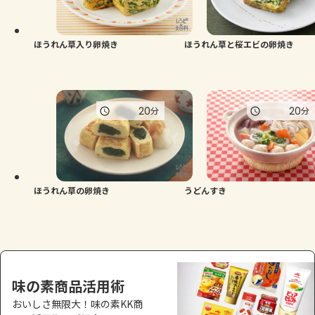
よくあるお問い合わせ
お買い物
ほうれん草入り卵焼き
ほうれん草と桜エビの卵焼き
AJINOMOTO PARK とは
20
20
分
分
ほうれん草の卵焼き
うどんすき
味の素商品活用術
おいしさ無限大！味の素KK商