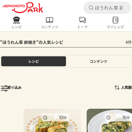
キャ
キャ
レシピ
コンテンツ
トーク
マイレシピ
レシピ
コンテンツ
ログインするとレシピを保存できます
"ほうれん草 卵焼き"の人気レシピ
4件
ログイン
新規登録
人気の食材・レシピ
レシピ
コンテンツ
ホーム
きゅうり
なす
トマト
とうもろこし
ピーマン
みょうが
ゴーヤ
コンテンツ
絞り込み
人気順
レシピ
トーク
10
15
分
分