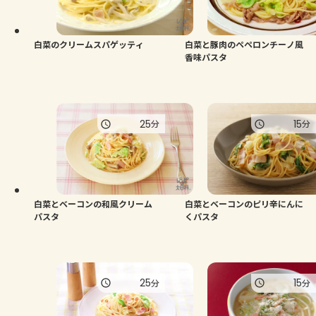
よくあるお問い合わせ
お買い物
白菜のクリームスパゲッティ
白菜と豚肉のペペロンチーノ風
香味パスタ
AJINOMOTO PARK とは
25
15
分
分
白菜とベーコンの和風クリーム
白菜とベーコンのピリ辛にんに
パスタ
くパスタ
25
15
分
分