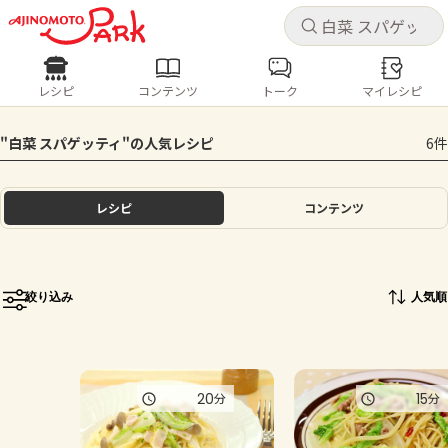
キャ
キャ
レシピ
コンテンツ
トーク
マイレシピ
レシピ
コンテンツ
ログインするとレシピを保存できます
"白菜 スパゲッティ"の人気レシピ
6件
ログイン
新規登録
人気の食材・レシピ
レシピ
コンテンツ
ホーム
きゅうり
なす
トマト
とうもろこし
ピーマン
みょうが
ゴーヤ
コンテンツ
絞り込み
人気順
レシピ
トーク
20
15
分
分