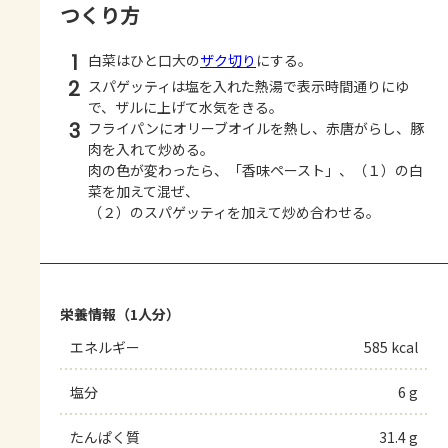
つくり方
1
白菜はひと口大の
ザク切り
にする。
2
スパゲッティは塩を入れた熱湯で表示時間通りにゆ
で、ザルに上げて水気をきる。
3
フライパンにオリーブオイルを熱し、赤唐がらし、豚
肉を入れて炒める。
肉の色が変わったら、「香味ペースト」、（１）の白
菜を加えて混ぜ、
（２）のスパゲッティを加えて炒め合わせる。
栄養情報（1人分）
エネルギー
585 kcal
塩分
6 g
たんぱく質
31.4 g