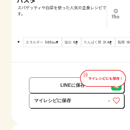
よくあるお問い合わせ
スパゲッティや白菜を使った人気の主食レシピで
す。
15
分
お買い物
AJINOMOTO PARK とは
エネルギー
塩分
たんぱく質
脂質
585
6
31.4
16
kcal
g
g
マイレシピにも保存！
LINEに保存
マイレシピに保存
-
保存済み