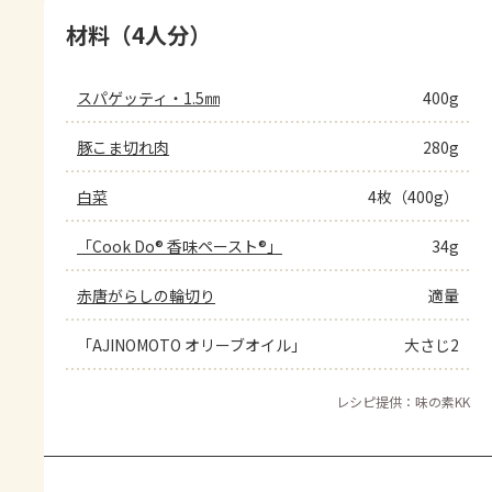
材料（4人分）
スパゲッティ・1.5㎜
400g
豚こま切れ肉
280g
白菜
4枚（400g）
「Cook Do® 香味ペースト®」
34g
赤唐がらしの輪切り
適量
「AJINOMOTO オリーブオイル」
大さじ2
レシピ提供：味の素KK