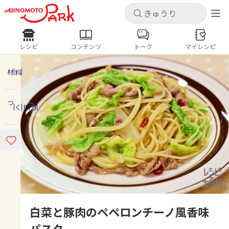
キャンセル
キャンセル
レシピ
コンテンツ
トーク
マイレシピ
レシピ
コンテンツ
ログインするとレシピを保存できます
ログイン
新規登録
材料
人気の食材・レシピ
つくり方
ホーム
きゅうり
なす
トマト
とうもろこし
ピーマン
みょうが
ゴーヤ
コンテンツ
レシピ
トーク
白菜と豚肉のペペロンチーノ風香味
パスタ