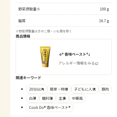
野菜摂取量※
100 g
脂質
16.7 g
※
野菜摂取量はきのこ類・いも類を除く
商品情報
「Cook Do® 香味ペースト®」
商品・アレルギー情報をみる
関連キーワード
20分以内
簡単・時短
子どもに人気
豚肉
白菜
麺料理
主食
中華風
Cook Do® 香味ペースト®