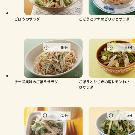
よくあるお問い合わせ
お買い物
ごぼうのサラダ
ごぼうとツナのピリッとサラダ
AJINOMOTO PARK とは
15
10
分
分
チーズ風味のごぼうサラダ
ごぼうとひじきの塩レモンわさ
びサラダ
20
15
分
分