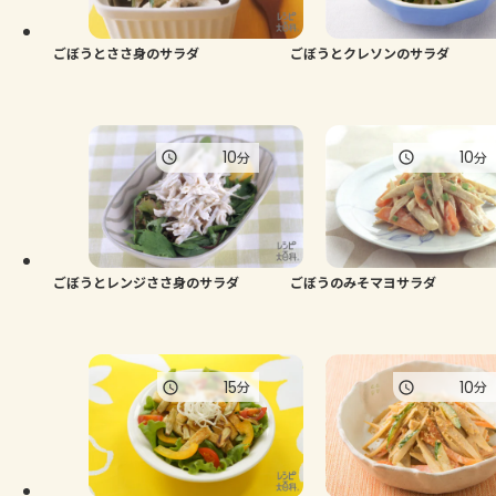
ごぼうとささ身のサラダ
ごぼうとクレソンのサラダ
10
10
分
分
ごぼうとレンジささ身のサラダ
ごぼうのみそマヨサラダ
15
10
分
分