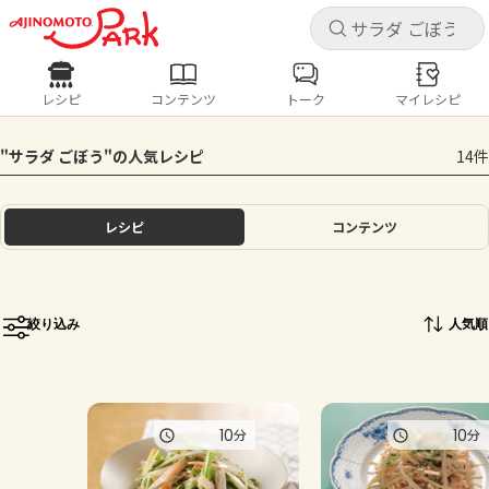
キャ
キャ
レシピ
コンテンツ
トーク
マイレシピ
レシピ
コンテンツ
ログインするとレシピを保存できます
"サラダ ごぼう"の人気レシピ
14件
ログイン
新規登録
人気の食材・レシピ
レシピ
コンテンツ
ホーム
きゅうり
なす
トマト
とうもろこし
ピーマン
みょうが
ゴーヤ
コンテンツ
絞り込み
人気順
レシピ
トーク
10
10
分
分