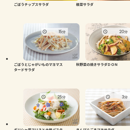
ごぼうチップスサラダ
根菜サラダ
15
20
分
分
ごぼうとじゃがいものマヨマス
秋野菜の焼きサラダＤＯＮ
タードサラダ
25
3
分
分
ギリシャ風マリネと大根パスタ
きんぴらごまマヨサラダ