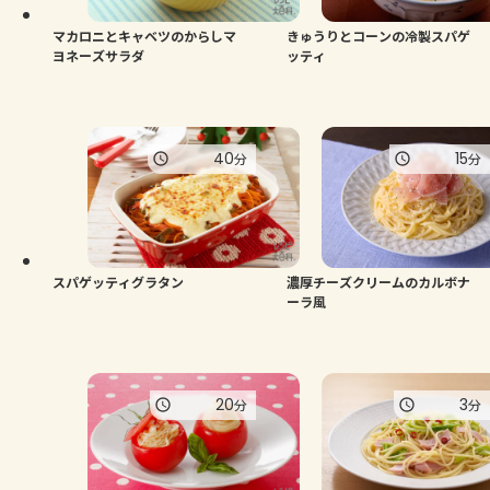
マカロニとキャベツのからしマ
きゅうりとコーンの冷製スパゲ
ヨネーズサラダ
ッティ
40
15
分
分
スパゲッティグラタン
濃厚チーズクリームのカルボナ
ーラ風
20
3
分
分