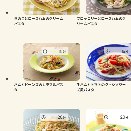
よくあるお問い合わせ
お買い物
きのことロースハムのクリーム
ブロッコリーとロースハムのク
パスタ
リームパスタ
AJINOMOTO PARK とは
15
15
分
分
ハムとビーンズのカラフルパス
生ハムとトマトのヴィシソワー
タ
ズ風パスタ
20
20
分
分