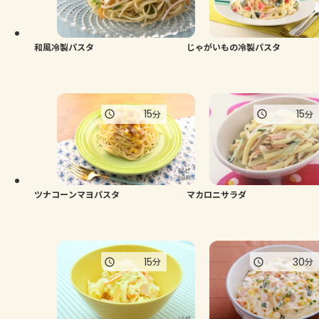
和風冷製パスタ
じゃがいもの冷製パスタ
15
15
分
分
ツナコーンマヨパスタ
マカロニサラダ
15
30
分
分