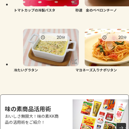
トマトカップの冷製パスタ
秒速 金のペペロンチーノ
20
20
分
分
冷たいグラタン
マヨネーズ入りナポリタン
味の素商品活用術
おいしさ無限大！味の素KK商
品の活用術をご紹介！