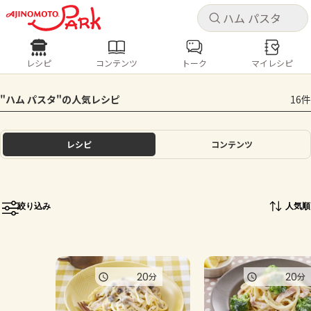
キャ
キャ
レシピ
コンテンツ
トーク
マイレシピ
レシピ
コンテンツ
ログインするとレシピを保存できます
"ハム パスタ"の人気レシピ
16件
ログイン
新規登録
人気の食材・レシピ
レシピ
コンテンツ
ホーム
きゅうり
なす
トマト
とうもろこし
ピーマン
みょうが
ゴーヤ
コンテンツ
絞り込み
人気順
レシピ
トーク
20
20
分
分