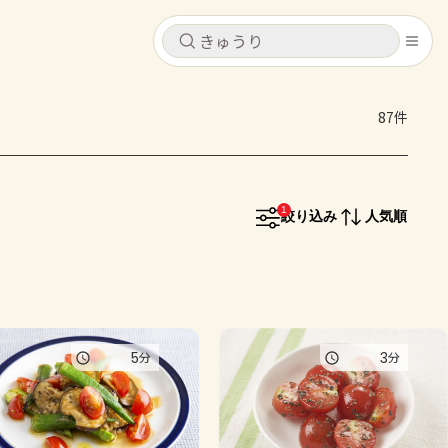
キャンセル
キャンセル
87件
シピ
コンテンツ
ログインするとレシピを保存できます
ログイン
新規登録
1
レシピ
絞り込み
人気順
ホーム
なす
トマト
とうもろこし
ピーマン
みょうが
コンテンツ
5
3
分
分
レシピ
トーク