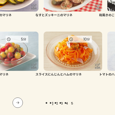
のマリネ
なすとズッキーニのマリネ
和風きのこ
5
10
分
分
マリネ
スライスにんじんとハムのマリネ
トマトのハ
1
2
3
4
5