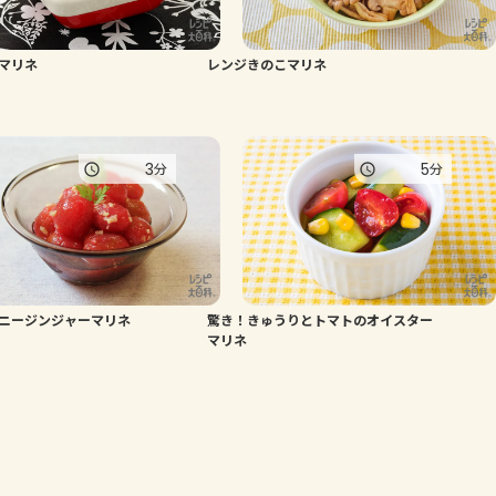
マリネ
レンジきのこマリネ
3
5
分
分
ニージンジャーマリネ
驚き！きゅうりとトマトのオイスター
マリネ