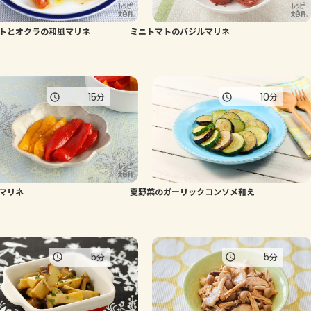
よくあるお問い合わせ
トとオクラの和風マリネ
ミニトマトのバジルマリネ
お買い物
15
10
分
分
AJINOMOTO PARK とは
マリネ
夏野菜のガーリックコンソメ和え
5
5
分
分