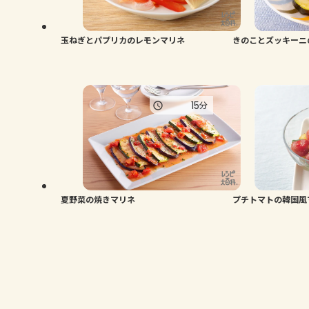
玉ねぎとパプリカのレモンマリネ
きのことズッキーニ
15
分
夏野菜の焼きマリネ
プチトマトの韓国風