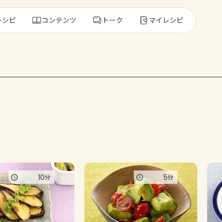
レシピ
コンテンツ
トーク
マイレシピ
レ
人気の食材・
きゅうり
ゴーヤ
10
5
分
分