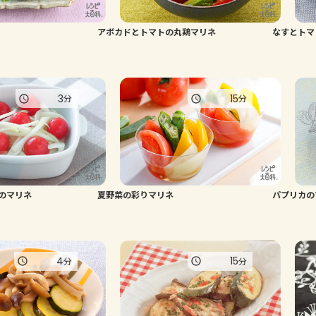
アボカドとトマトの丸鶏マリネ
なすとトマ
3
15
分
分
のマリネ
夏野菜の彩りマリネ
パプリカの
4
15
分
分