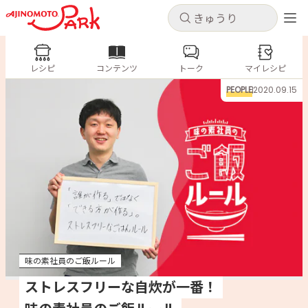
キャンセル
キャンセル
レシピ
レシピ
コンテンツ
トーク
コンテンツ
マイレシピ
ログインするとレシピを保存できます
PEOPLE
2020.09.15
ログイン
新規登録
人気の食材・レシピ
ホーム
きゅうり
なす
トマト
とうもろこし
ピーマン
みょうが
ゴーヤ
コンテンツ
レシピ
味の素社員のご飯ルール
トーク
ストレスフリーな自炊が一番！