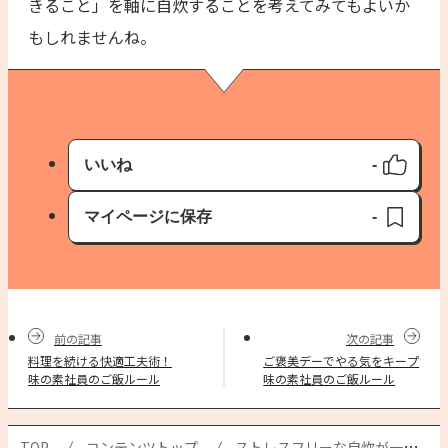
きること」を軸に自炊することを考えてみてもよいか
もしれませんね。
いいね
-
いいね済み
マイページに保存
-
保存済み
前の記事
次の記事
料理を続ける快適工夫術！
ご褒美デーでやる気をキープ
味の素社員のご飯ルール
味の素社員のご飯ルール
TOP
コンテンツトップ
ストレスフリーな自炊が一番！ 味の素社員のご飯ルール