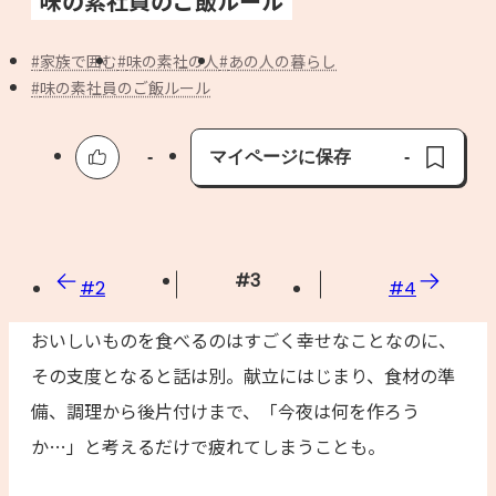
味の素社員のご飯ルール
よくあるお問い合わせ
家族で囲む
味の素社の人
あの人の暮らし
お買い物
味の素社員のご飯ルール
AJINOMOTO PARK とは
-
マイページに保存
-
保存済み
#
3
#
2
#
4
おいしいものを食べるのはすごく幸せなことなのに、
その支度となると話は別。献立にはじまり、食材の準
備、調理から後片付けまで、「今夜は何を作ろう
か…」と考えるだけで疲れてしまうことも。