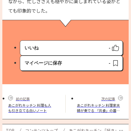
ながら、忙しささえも穏やかに楽しまれている姿がと
ても印象的でした。
いいね
-
いいね済み
マイページに保存
-
保存済み
前の記事
次の記事
あこがれキッチン 料理も人
あこがれキッチン 料理家夫
も引き立てる白いノート
婦が奏でる 「共食」の暮ら
し
TOP
コンテンツトップ
あこがれキッチン 「好き」で彩られる 坂井さんの暮らし