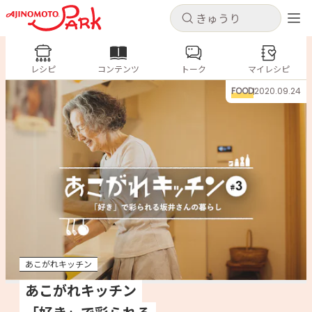
キャンセル
キャンセル
レシピ
レシピ
コンテンツ
トーク
コンテンツ
マイレシピ
ログインするとレシピを保存できます
FOOD
2020.09.24
ログイン
新規登録
人気の食材・レシピ
ホーム
きゅうり
なす
トマト
とうもろこし
ピーマン
みょうが
ゴーヤ
コンテンツ
レシピ
あこがれキッチン
トーク
あこがれキッチン