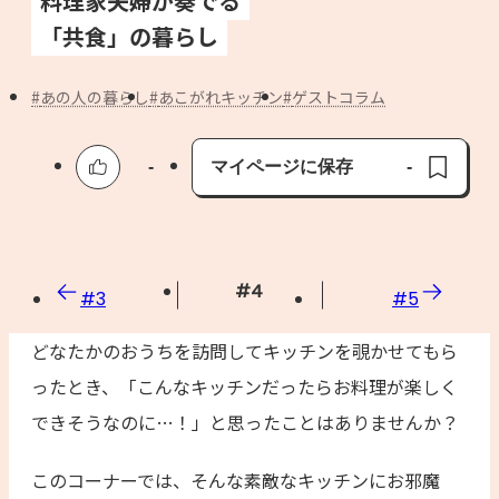
料理家夫婦が奏でる
よくあるお問い合わせ
「共食」の暮らし
お買い物
あの人の暮らし
あこがれキッチン
ゲストコラム
AJINOMOTO PARK とは
-
マイページに保存
-
保存済み
#
4
#
3
#
5
どなたかのおうちを訪問してキッチンを覗かせてもら
ったとき、「こんなキッチンだったらお料理が楽しく
できそうなのに…！」と思ったことはありませんか？
このコーナーでは、そんな素敵なキッチンにお邪魔