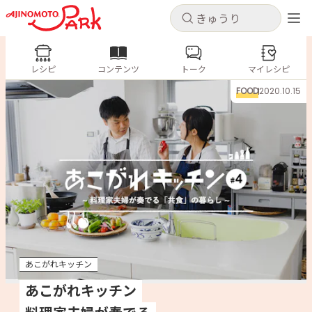
キャンセル
キャンセル
レシピ
レシピ
コンテンツ
トーク
コンテンツ
マイレシピ
ログインするとレシピを保存できます
FOOD
2020.10.15
ログイン
新規登録
人気の食材・レシピ
ホーム
きゅうり
なす
トマト
とうもろこし
ピーマン
みょうが
ゴーヤ
コンテンツ
レシピ
あこがれキッチン
トーク
あこがれキッチン