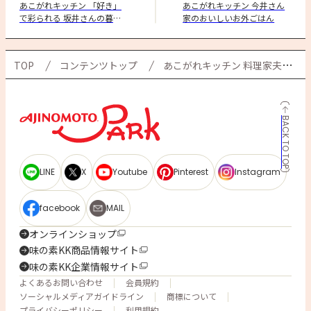
あこがれキッチン 「好き」
あこがれキッチン 今井さん
で彩られる 坂井さんの暮ら
家のおいしいお外ごはん
し
TOP
コンテンツトップ
あこがれキッチン 料理家夫婦が奏でる 「共食」の暮らし
BACK TO TOP
LINE
X
Youtube
Pinterest
Instagram
facebook
MAIL
オンラインショップ
味の素KK商品情報サイト
味の素KK企業情報サイト
よくあるお問い合わせ
会員規約
ソーシャルメディアガイドライン
商標について
プライバシーポリシー
利用規約