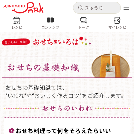
キャンセル
キャンセル
レシピ
コンテンツ
トーク
マイレシピ
レシピ
コンテンツ
ログインするとレシピを保存できます
ログイン
新規登録
人気の食材・レシピ
ホーム
きゅうり
なす
トマト
とうもろこし
ピーマン
みょうが
ゴーヤ
コンテンツ
おせちの基礎知識では、
“いわれ”や“おいしく作るコツ”をご紹介します。
レシピ
トーク
おせち料理って何をそろえたらいい