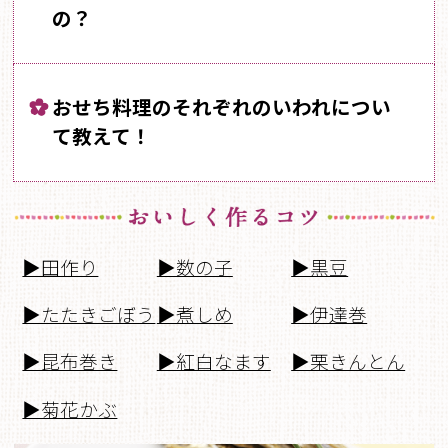
よくあるお問い合わせ
の？
お買い物
おせち料理のそれぞれのいわれについ
AJINOMOTO PARK とは
て教えて！
▶田作り
▶数の子
▶黒豆
▶たたきごぼう
▶煮しめ
▶伊達巻
▶昆布巻き
▶紅白なます
▶栗きんとん
▶菊花かぶ