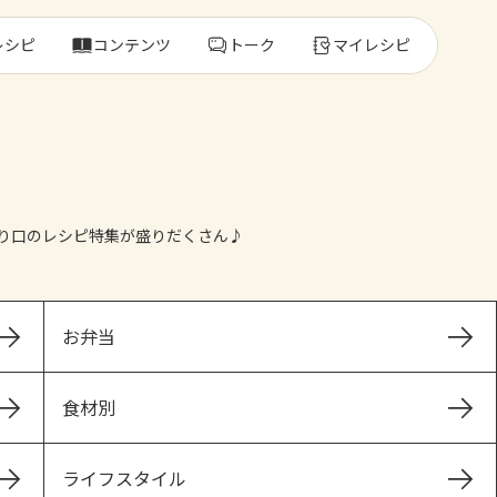
レシピ
コンテンツ
トーク
マイレシピ
レ
り口のレシピ特集が盛りだくさん♪
人気の食材・
きゅうり
ゴーヤ
お弁当
食材別
ライフスタイル