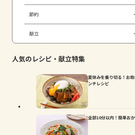
節約
献立
人気のレシピ・献立特集
夏休みを乗り切る！お助
ンチレシピ
全部10分以内！簡単お