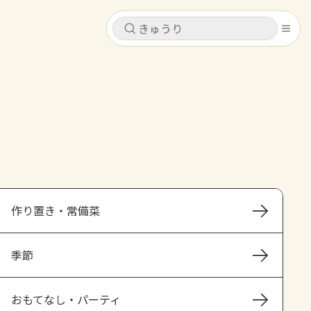
キャンセル
キャンセル
シピ
コンテンツ
ログインするとレシピを保存できます
ログイン
新規登録
レシピ
ホーム
なす
トマト
とうもろこし
ピーマン
みょうが
作り置き・常備菜
コンテンツ
季節
レシピ
トーク
おもてなし・パーティ