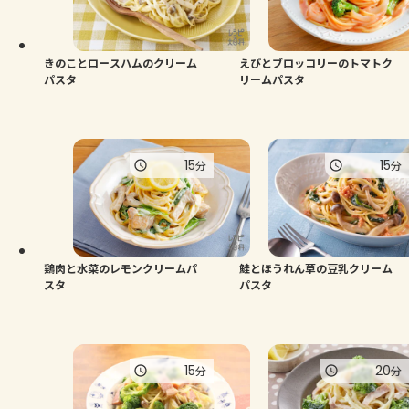
きのことロースハムのクリーム
えびとブロッコリーのトマトク
パスタ
リームパスタ
15
15
分
分
鶏肉と水菜のレモンクリームパ
鮭とほうれん草の豆乳クリーム
スタ
パスタ
15
20
分
分