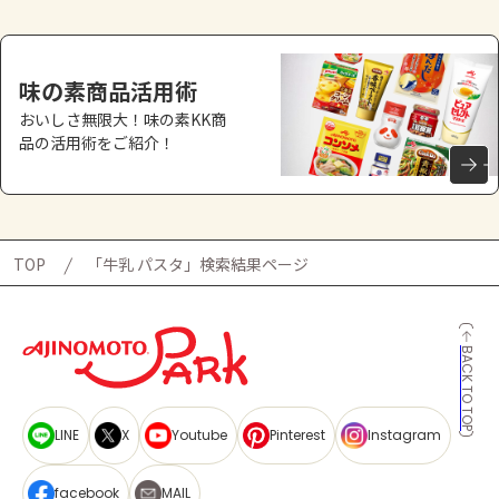
味の素商品活用術
おいしさ無限大！味の素KK商
品の活用術をご紹介！
TOP
「牛乳 パスタ」検索結果ページ
BACK TO TOP
LINE
X
Youtube
Pinterest
Instagram
facebook
MAIL