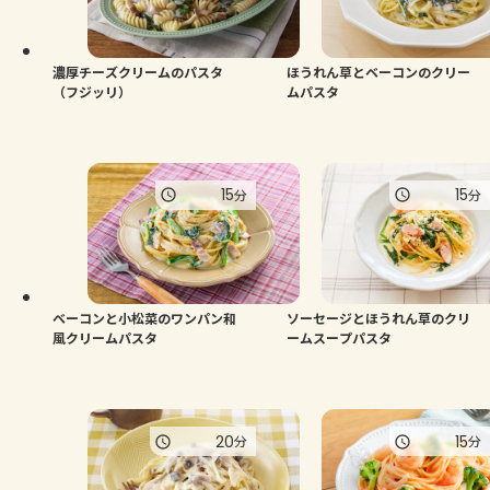
濃厚チーズクリームのパスタ
ほうれん草とベーコンのクリー
（フジッリ）
ムパスタ
15
15
分
分
ベーコンと小松菜のワンパン和
ソーセージとほうれん草のクリ
風クリームパスタ
ームスープパスタ
20
15
分
分