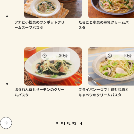
ツナと小松菜のワンポットクリ
たらこと水菜の豆乳クリームパ
ームスープパスタ
スタ
30
10
分
分
ほうれん草とサーモンのクリー
フライパン一つで！鶏むね肉と
ムパスタ
キャベツのクリームパスタ
1
2
3
4