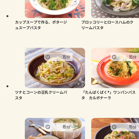
カップスープで作る、ポタージ
ブロッコリーとロースハムのク
ュスープパスタ
リームパスタ
15
15
分
分
ツナとコーンの豆乳クリームパ
「たんぱくぱく®」ワンパンパス
スタ
タ カルボナーラ
15
15
分
分