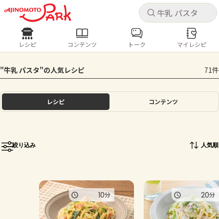
キャ
キャ
レシピ
コンテンツ
トーク
マイレシピ
レシピ
コンテンツ
ログインするとレシピを保存できます
"牛乳 パスタ"の人気レシピ
71件
ログイン
新規登録
人気の食材・レシピ
レシピ
コンテンツ
ホーム
きゅうり
なす
トマト
とうもろこし
ピーマン
みょうが
ゴーヤ
コンテンツ
絞り込み
人気順
レシピ
トーク
10
20
分
分