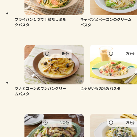
よくあるお問い合わせ
お買い物
フライパン１つで！鮭だしミル
キャベツとベーコンのクリーム
クパスタ
パスタ
AJINOMOTO PARK とは
15
20
分
分
ツナとコーンのワンパンクリー
じゃがいもの冷製パスタ
ムパスタ
20
20
分
分