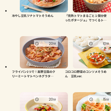
よくあるお問い合わせ
お買い物
冷やし豆乳ツナトマトそうめん
「完熟トマトまるごと１個分使
ったポタージュ」でつくるトマ
ト鍋
AJINOMOTO PARK とは
20
10
分
分
フライパン1つで！高野豆腐のク
コロコロ野菜のコンソメそうめ
リーミートマトペンネグラタン
ん 豆乳ver.
風
20
15
分
分