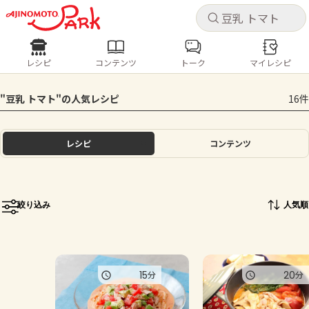
キャ
キャ
レシピ
コンテンツ
トーク
マイレシピ
レシピ
コンテンツ
ログインするとレシピを保存できます
"豆乳 トマト"の人気レシピ
16件
ログイン
新規登録
人気の食材・レシピ
レシピ
コンテンツ
ホーム
きゅうり
なす
トマト
とうもろこし
ピーマン
みょうが
ゴーヤ
コンテンツ
絞り込み
人気順
レシピ
トーク
15
20
分
分