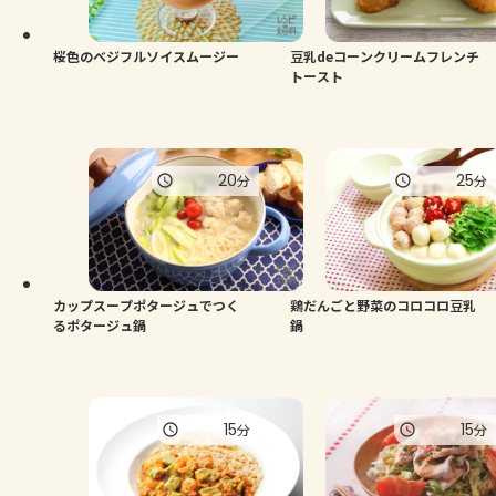
桜色のベジフルソイスムージー
豆乳deコーンクリームフレンチ
トースト
20
25
分
分
カップスープポタージュでつく
鶏だんごと野菜のコロコロ豆乳
るポタージュ鍋
鍋
15
15
分
分