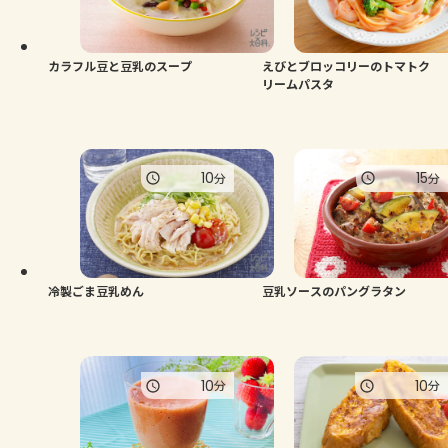
カラフル豆と豆乳のスープ
えびとブロッコリーのトマトク
リームパスタ
10
15
分
分
冷製ごま豆乳めん
豆乳ソースのパングラタン
10
10
分
分