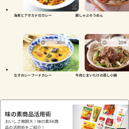
海老とアボカドのカレー
豚しゃぶそうめん
30
20
分
分
なすのシーフードカレー
牛肉とまいたけの蒸し小鍋
味の素商品活用術
おいしさ無限大！味の素KK商
品の活用術をご紹介！