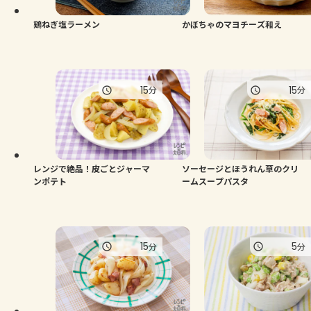
鶏ねぎ塩ラーメン
かぼちゃのマヨチーズ和え
15
15
分
分
レンジで絶品！皮ごとジャーマ
ソーセージとほうれん草のクリ
ンポテト
ームスープパスタ
15
5
分
分