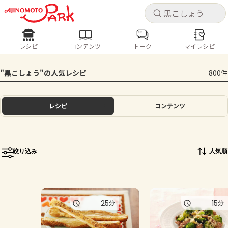
キャ
キャ
レシピ
コンテンツ
トーク
マイレシピ
レシピ
コンテンツ
ログインするとレシピを保存できます
"黒こしょう"の人気レシピ
800件
ログイン
新規登録
人気の食材・レシピ
レシピ
コンテンツ
ホーム
きゅうり
なす
トマト
とうもろこし
ピーマン
みょうが
ゴーヤ
コンテンツ
絞り込み
人気順
レシピ
トーク
25
15
分
分