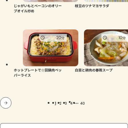
じゃがいもとベーコンのオリー
枝豆のツナマヨサラダ
ブオイル炒め
20
10
分
分
ホットプレートで☆回鍋肉ペッ
白菜と鶏肉の春雨スープ
パーライス
...
1
2
3
4
40