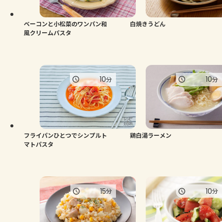
ベーコンと小松菜のワンパン和
白焼きうどん
風クリームパスタ
10
10
分
分
フライパンひとつでシンプルト
鶏白湯ラーメン
マトパスタ
15
10
分
分