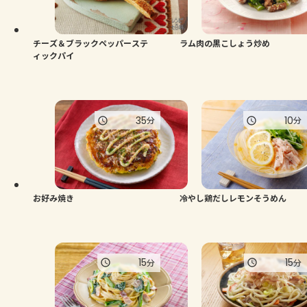
よくあるお問い合わせ
お買い物
チーズ＆ブラックペッパーステ
ラム肉の黒こしょう炒め
ィックパイ
AJINOMOTO PARK とは
35
10
分
分
お好み焼き
冷やし鶏だしレモンそうめん
15
15
分
分