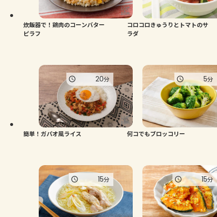
炊飯器で！鶏肉のコーンバター
コロコロきゅうりとトマトのサ
ピラフ
ラダ
20
5
分
分
簡単！ガパオ風ライス
何コでもブロッコリー
15
15
分
分