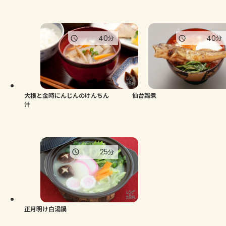
40
40
分
分
大根と金時にんじんのけんちん
仙台雑煮
汁
25
分
正月明け白湯鍋