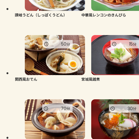
讃岐うどん（しっぽくうどん）
中華風レンコンのきんぴら
50
15
分
分
関西風おでん
宮城風雑煮
70
30
分
分