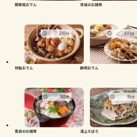
関東風おでん
宮城のお雑煮
210
100
分
分
特製おでん
静岡おでん
30
15
分
分
青森のお雑煮
浦上そぼろ