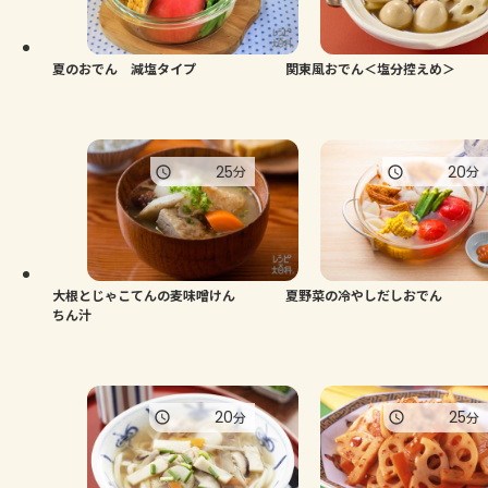
よくあるお問い合わせ
お買い物
夏のおでん 減塩タイプ
関東風おでん＜塩分控えめ＞
AJINOMOTO PARK とは
25
20
分
分
大根とじゃこてんの麦味噌けん
夏野菜の冷やしだしおでん
ちん汁
20
25
分
分