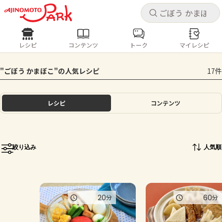
キャ
キャ
レシピ
コンテンツ
トーク
マイレシピ
レシピ
コンテンツ
ログインするとレシピを保存できます
"ごぼう かまぼこ"の人気レシピ
17件
ログイン
新規登録
人気の食材・レシピ
レシピ
コンテンツ
ホーム
きゅうり
なす
トマト
とうもろこし
ピーマン
みょうが
ゴーヤ
コンテンツ
絞り込み
人気順
レシピ
トーク
20
60
分
分