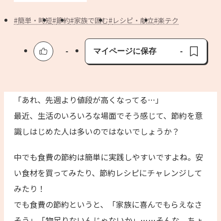
よくあるお問い合わせ
簡単・時短
節約
家族で囲む
レシピ・献立
楽テク
お買い物
-
マイページに保存
-
AJINOMOTO PARK とは
保存済み
「あれ、先週より値段が高くなってる…」
最近、生活のいろいろな場面でそう感じて、節約を意
識しはじめた人は多いのではないでしょうか？
中でも食費の節約は簡単に実践しやすいですよね。安
い食材を買ってみたり、節約レシピにチャレンジして
みたり！
でも食費の節約というと、「家族に喜んでもらえなさ
そう」「物足りないんじゃないか」……そんな、ちょ