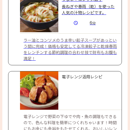
長ねぎや春雨（乾）を使った
人気の汁物レシピです。
6
分
ラー油とコンソメのうま辛い餃子スープがあっとい
う間に完成！価格も安定してる冷凍餃子と乾燥春雨
をレンチンする節約調理の合わせ技で財布もお腹も
満足！
電子レンジ活用レシピ
電子レンジで野菜の下ゆでや肉・魚の調理もできる
ので、色んな料理を簡単につくれちゃいます！時間
にもお金にも余裕をもたせてくれる、おいしいレン