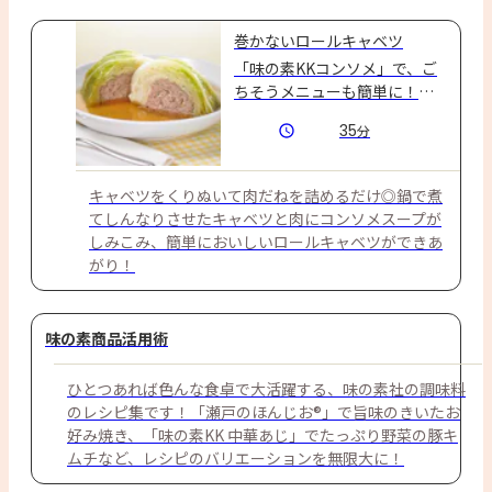
巻かないロールキャベツ
「味の素KKコンソメ」で、ご
ちそうメニューも簡単に！キ
ャベツをくりぬいて肉だねを
35
分
詰めるだけ！おもてなしにも
ぴったりな巻かないロールキ
ャベツです☆
キャベツをくりぬいて肉だねを詰めるだけ◎鍋で煮
てしんなりさせたキャベツと肉にコンソメスープが
しみこみ、簡単においしいロールキャベツができあ
がり！
味の素商品活用術
ひとつあれば色んな食卓で大活躍する、味の素社の調味料
のレシピ集です！「瀬戸のほんじお®」で旨味のきいたお
好み焼き、「味の素KK 中華あじ」でたっぷり野菜の豚キ
ムチなど、レシピのバリエーションを無限大に！