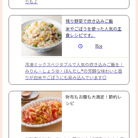
りも♪
残り野菜で炊き込みご飯
米やごぼうを使った人気の主
食レシピです。
15
分
冷凍ミックスベジタブルで人気の炊き込みご飯を！
みりん・しょうゆ・ほんだし®の芳醇な味わいと香
りが白米やごぼうにも染み込んでいます◎
財布もお腹も大満足！節約レ
シピ