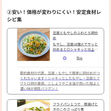
②安い！価格が変わりにくい！安定食材レ
シピ集
豆苗ともやしのふわとろ卵炒
め
もやし、豆苗は強火でサッと
炒めると◎シャキッと仕上げ
がいり卵とよくあいます
15
分
節約食材の代表、豆苗・もやしで簡単に卵炒めがつ
くれちゃいます！シャキッとしたもやし・豆苗とフ
ワトロ卵の食感、こしょうやごま油が効いた程よく
濃い味が相性バツグン！
フライパン１つで 厚揚げと
きのこのさっぱり煮