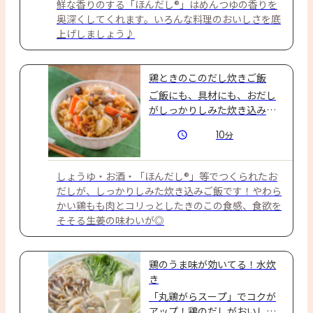
鮮な香りのする「ほんだし®」はめんつゆの香りを
奥深くしてくれます。いろんな料理のおいしさを底
上げしましょう♪
鶏ときのこのだし炊きご飯
ご飯にも、具材にも、おだし
がしっかりしみた炊き込みご
飯です☆
10
分
しょうゆ・お酒・「ほんだし®」等でつくられたお
だしが、しっかりしみた炊き込みご飯です！やわら
かい鶏もも肉とコリっとしたきのこの食感、食欲を
そそる生姜の味わいが◎
鶏のうま味が効いてる！水炊
き
「丸鶏がらスープ」でコクが
アップ！鶏のだしがおいし