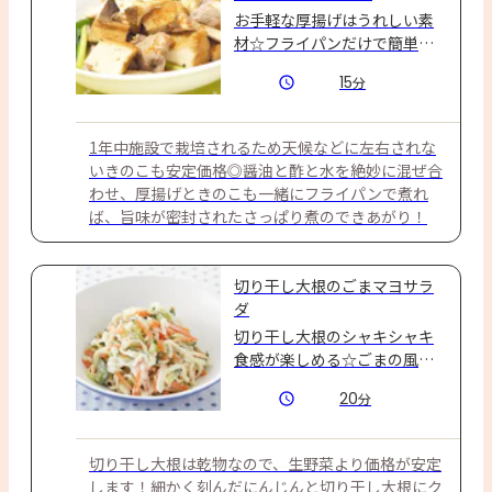
お手軽な厚揚げはうれしい素
材☆フライパンだけで簡単に
作れます。
15
分
1年中施設で栽培されるため天候などに左右されな
いきのこも安定価格◎醤油と酢と水を絶妙に混ぜ合
わせ、厚揚げときのこも一緒にフライパンで煮れ
ば、旨味が密封されたさっぱり煮のできあがり！
切り干し大根のごまマヨサラ
ダ
切り干し大根のシャキシャキ
食感が楽しめる☆ごまの風味
香る和風サラダです！ ごま×
20
分
マヨの組み合わせで子どもも
好きな味わいに♪
切り干し大根は乾物なので、生野菜より価格が安定
します！細かく刻んだにんじんと切り干し大根にク