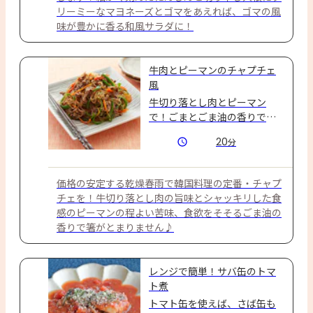
リーミーなマヨネーズとゴマをあえれば、ゴマの風
味が豊かに香る和風サラダに！
牛肉とピーマンのチャプチェ
風
牛切り落とし肉とピーマン
で！ごまとごま油の香りで食
欲すすむ１品♪みんな大好き
20
分
チェプチェ風
価格の安定する乾燥春雨で韓国料理の定番・チャプ
チェを！牛切り落とし肉の旨味とシャッキリした食
感のピーマンの程よい苦味、食欲をそそるごま油の
香りで箸がとまりません♪
レンジで簡単！サバ缶のトマ
ト煮
トマト缶を使えば、さば缶も