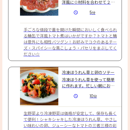
洋風に☆材料を合わせて２分
レンチンするだけの簡単レシ
5
分
ピ♪
手ごろな値段で蓋を開けた瞬間においしく食べられ
る鯖缶で洋風トマト煮はいかがですか？トマトと鯖
は意外にも相性バツグン！お好みでコクのあるチー
ズ・スパイシーな黒こしょう・パセリをまぶしてく
ださい☆
冷凍ほうれん草と卵のソテー
冷凍ほうれん草を使って簡単
に作れます。忙しい朝におす
すめ！
10
分
生野菜より冷凍野菜は価格が安定して、保存も長く
て便利！シャキシャキした冷凍ほうれん草、やさし
い味わいの卵、ジューシーなトマトの三者三様の彩