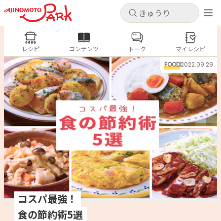
キャンセル
キャンセル
レシピ
レシピ
コンテンツ
トーク
コンテンツ
マイレシピ
ログインするとレシピを保存できます
FOOD
2022.09.29
ログイン
新規登録
人気の食材・レシピ
ホーム
きゅうり
なす
トマト
とうもろこし
ピーマン
みょうが
ゴーヤ
コンテンツ
レシピ
トーク
コスパ最強！
食の節約術5選