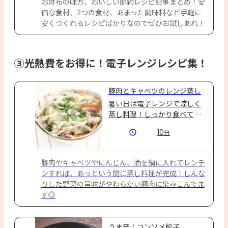
お財布の味方、おいしい節約レシピ記事まとめ！安
価な食材、2つの食材、あまった調味料など手軽に
安くつくれるレシピばかりなのでぜひお試しあれ！
③光熱費をお得に！電子レンジレシピ集！
豚肉とキャベツのレンジ蒸し
暑い日は電子レンジで涼しく
蒸し料理！しっかり食べてス
タミナアップ☆
10
分
豚肉やキャベツやにんじん、酒を鍋に入れてレンチ
ンすれば、あっという間に蒸し料理が完成！しんな
りした野菜の旨味がやわらかい豚肉に染みこんでま
す◎
うま辛！コンソメ餃子