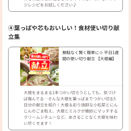
ジレシピをお試しください♪
④葉っぱや芯もおいしい！食材使い切り献
立集
無駄なく賢く簡単に☆ 平日1週
間の使い切り献立 【大根編】
大根をまるまる1本つかい切ろうとしても、気づけ
ば傷んでる…そんな大根を葉っぱまでつかい切る5
日分の献立を紹介！大根＆彩り抜群な小松菜とにん
じんのごま和え、大根とミルクが絶妙にマッチする
クリームシチューなど、あきることなく大根を味わ
い尽くせます！