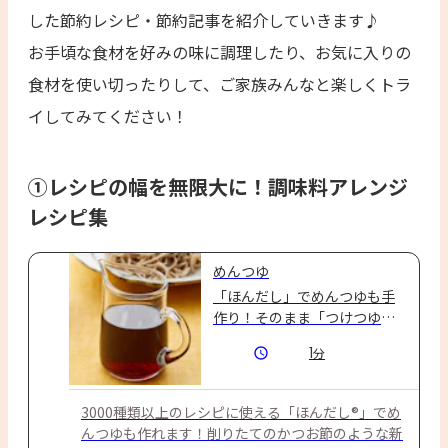
した節約レシピ・節約記事を紹介していきます♪
お手頃な食材を好みの味に調理したり、お気に入りの
食材を使い切ったりして、ご家族みんなと楽しくトラ
イしてみてください！
①レシピの幅を無限大に！調味料アレンジ
レシピ集
めんつゆ
「ほんだし」でめんつゆも手
作り！そのまま「つけつゆ」
としてお使いいただけます☆
1
分
めんつゆを切らした時の代用
レシピとしてもおすすめです
♪
3000種類以上のレシピに使える「ほんだし®」でめ
んつゆも作れます！削りたてのかつお節のような新