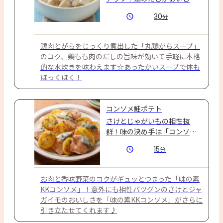
い、本格スープで味わう水炊
30
分
き。家族で楽しめる鍋です♪
鶏肉とがらをじっくり煮出した「丸鶏がらスープ」
のコク、鶏もも肉のだしの旨味が効いて手軽に本格
的な水炊きを味わえます☆あったかいスープで体も
ほっくほく！
コンソメ鮭ポテト
さけとじゃがいもの相性抜
群！味の決め手は「コンソ
メ」☆
15
分
お肉と香味野菜のコクがギュッとつまった「味の素
KKコンソメ」！意外にも相性バツグンのさけとジャ
ガイモのおいしさを「味の素KKコンソメ」がさらに
引き立たせてくれます♪