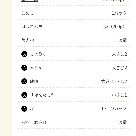
しめじ
1パック
ほうれん草
1束（200g）
薄力粉
適量
しょうゆ
大さじ2
A
みりん
大さじ2
A
砂糖
大さじ1・1/2
A
「ほんだし®」
小さじ1
A
水
1・1/2カップ
A
おろしわさび
適量