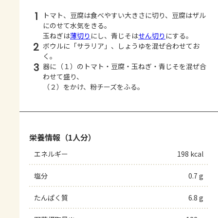
1
トマト、豆腐は食べやすい大きさに切り、豆腐はザル
にのせて水気をきる。
玉ねぎは
薄切り
にし、青じそは
せん切り
にする。
2
ボウルに「サラリア」、しょうゆを混ぜ合わせてお
く。
3
器に（１）のトマト・豆腐・玉ねぎ・青じそを混ぜ合
わせて盛り、
（２）をかけ、粉チーズをふる。
栄養情報（1人分）
エネルギー
198 kcal
塩分
0.7 g
たんぱく質
6.8 g