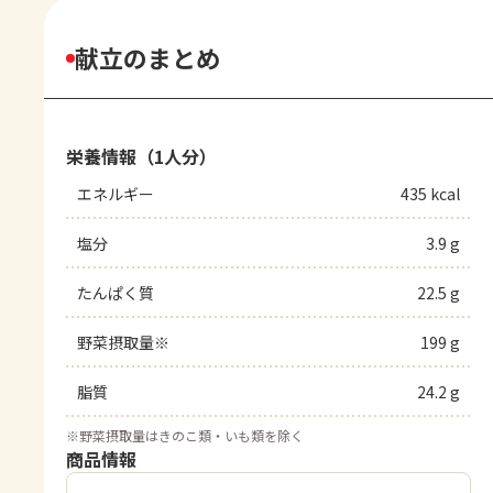
献立のまとめ
栄養情報（1人分）
エネルギー
435 kcal
塩分
3.9 g
たんぱく質
22.5 g
野菜摂取量※
199 g
脂質
24.2 g
※
野菜摂取量はきのこ類・いも類を除く
商品情報