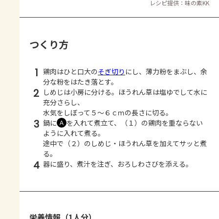
レシピ提供：味の素KK
つくり方
1
鶏肉はひと口大の
そぎ切り
にし、薄力粉をまぶし、余
分な粉をはたき落とす。
2
しめじは小房に分ける。ほうれん草は塩ゆでして水に
充分さらし、
水気をしぼって５～６ｃｍの長さに切る。
3
鍋に
を入れて煮立て、（１）の鶏肉を重ならない
Ａ
ように入れて煮る。
途中で（２）のしめじ・ほうれん草を加えてサッと煮
る。
4
器に盛り、煮汁を注ぎ、おろしわさびを添える。
栄養情報（1人分）