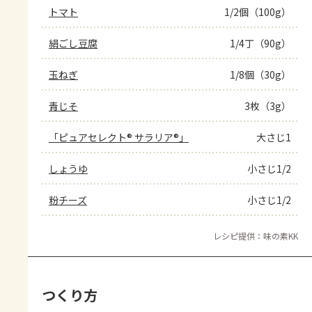
トマト
1/2個（100g）
絹ごし豆腐
1/4丁（90g）
玉ねぎ
1/8個（30g）
青じそ
3枚（3g）
「ピュアセレクト® サラリア®」
大さじ1
しょうゆ
小さじ1/2
粉チーズ
小さじ1/2
レシピ提供：味の素KK
つくり方