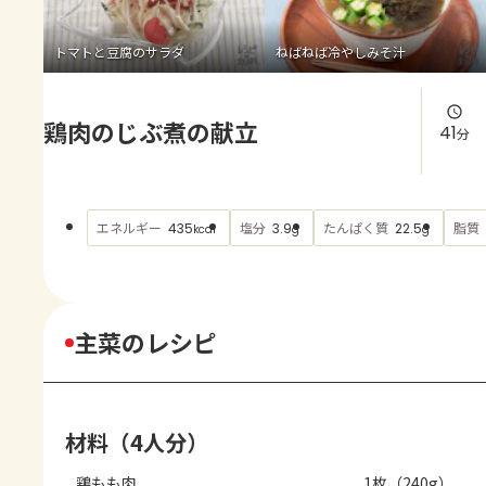
よくあるお問い合わせ
トマトと豆腐のサラダ
ねばねば冷やしみそ汁
お買い物
鶏肉のじぶ煮の献立
AJINOMOTO PARK とは
41
分
エネルギー
塩分
たんぱく質
脂質
435
3.9
22.5
kcal
g
g
主菜のレシピ
材料（4人分）
鶏もも肉
1枚（240g）