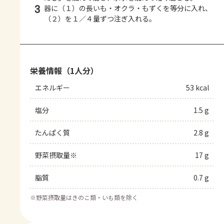
3
器に（１）の長いも・オクラ・もずくを等分に入れ、
（２）を１／４量ずつ注ぎ入れる。
栄養情報（1人分）
エネルギー
53 kcal
塩分
1.5 g
たんぱく質
2.8 g
野菜摂取量※
17 g
脂質
0.7 g
※
野菜摂取量はきのこ類・いも類を除く