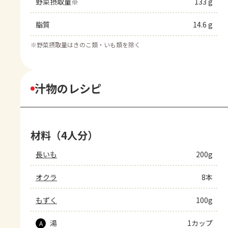
野菜摂取量※
133 g
脂質
14.6 g
※
野菜摂取量はきのこ類・いも類を除く
汁物のレシピ
材料（4人分）
長いも
200g
オクラ
8本
もずく
100g
湯
1カップ
A