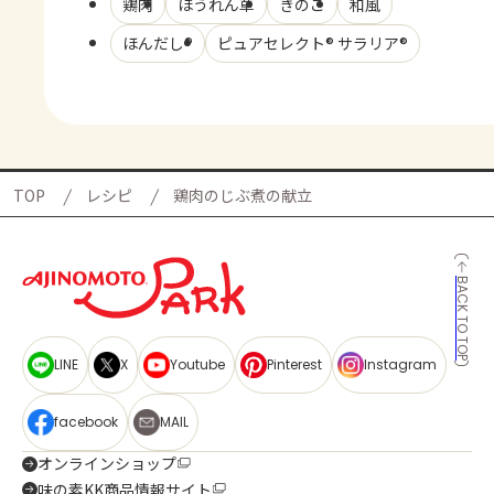
鶏肉
ほうれん草
きのこ
和風
ほんだし®
ピュアセレクト® サラリア®
TOP
レシピ
鶏肉のじぶ煮の献立
BACK TO TOP
LINE
X
Youtube
Pinterest
Instagram
facebook
MAIL
オンラインショップ
味の素KK商品情報サイト