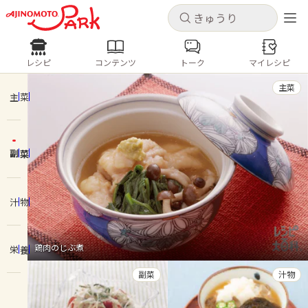
キャンセル
キャンセル
レシピ
コンテンツ
トーク
マイレシピ
レシピ
コンテンツ
ログインするとレシピを保存できます
主菜
ログイン
新規登録
主菜
人気の食材・レシピ
副菜
ホーム
きゅうり
なす
トマト
とうもろこし
ピーマン
みょうが
ゴーヤ
コンテンツ
汁物
レシピ
鶏肉のじぶ煮
栄養
トーク
副菜
汁物