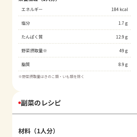
エネルギー
184 kcal
塩分
1.7 g
たんぱく質
12.9 g
野菜摂取量※
49 g
脂質
8.9 g
※
野菜摂取量はきのこ類・いも類を除く
副菜のレシピ
材料（1人分）