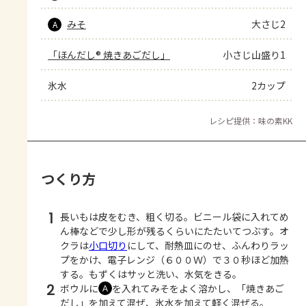
みそ
大さじ2
A
「ほんだし® 焼きあごだし」
小さじ山盛り1
氷水
2カップ
レシピ提供：味の素KK
つくり方
1
長いもは皮をむき、粗く切る。ビニール袋に入れてめ
ん棒などで少し形が残るくらいにたたいてつぶす。オ
クラは
小口切り
にして、耐熱皿にのせ、ふんわりラッ
プをかけ、電子レンジ（６００Ｗ）で３０秒ほど加熱
する。もずくはサッと洗い、水気をきる。
2
ボウルに
を入れてみそをよく溶かし、「焼きあご
Ａ
だし」を加えて混ぜ、氷水を加えて軽く混ぜる。