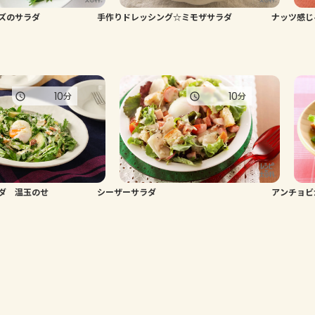
ズのサラダ
手作りドレッシング☆ミモザサラダ
ナッツ感じ
10
10
分
分
ダ 温玉のせ
シーザーサラダ
アンチョビ