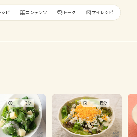
レシピ
コンテンツ
トーク
マイレシピ
レ
人気の食材・
きゅうり
ゴーヤ
3
15
分
分