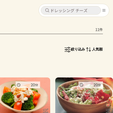
キャンセル
キャンセル
11件
シピ
コンテンツ
ログインするとレシピを保存できます
ログイン
新規登録
絞り込み
人気順
レシピ
ホーム
なす
トマト
とうもろこし
ピーマン
みょうが
コンテンツ
20
20
分
分
レシピ
トーク