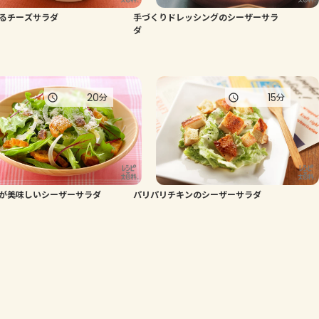
るチーズサラダ
手づくりドレッシングのシーザーサラ
よくあるお問い合わせ
ダ
お買い物
20
15
分
分
AJINOMOTO PARK とは
が美味しいシーザーサラダ
パリパリチキンのシーザーサラダ