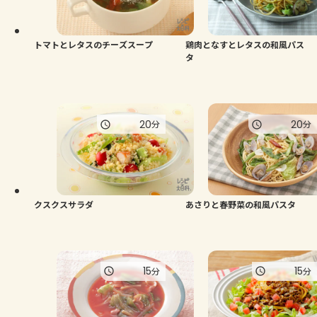
よくあるお問い合わせ
お買い物
トマトとレタスのチーズスープ
鶏肉となすとレタスの和風パス
タ
AJINOMOTO PARK とは
20
20
分
分
クスクスサラダ
あさりと春野菜の和風パスタ
15
15
分
分