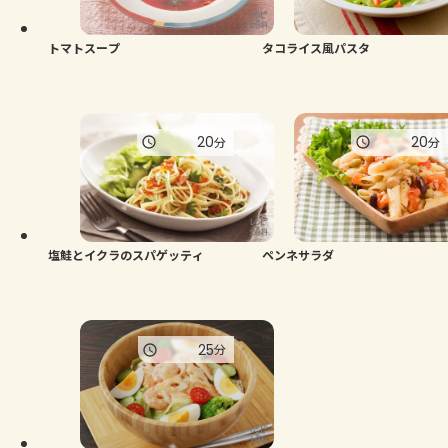
トマトスープ
タコライス風パスタ
20
20
分
分
塩鮭とイクラのスパゲッティ
ペンネサラダ
25
分