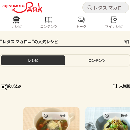
キャ
キャ
レシピ
コンテンツ
トーク
マイレシピ
レシピ
コンテンツ
ログインするとレシピを保存できます
"レタス マカロニ"の人気レシピ
9件
ログイン
新規登録
人気の食材・レシピ
レシピ
コンテンツ
ホーム
きゅうり
なす
トマト
とうもろこし
ピーマン
みょうが
ゴーヤ
コンテンツ
絞り込み
人気順
レシピ
トーク
5
15
分
分