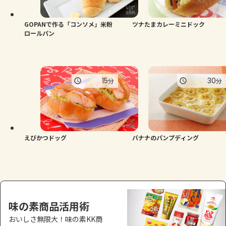
GOPANで作る「コンソメ」米粉
ツナたまカレーミニドック
ロールパン
15
30
分
分
えびかつドッグ
バナナのパンプディング
味の素商品活用術
おいしさ無限大！味の素KK商