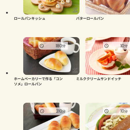
よくあるお問い合わせ
お買い物
ロールパンキッシュ
バターロールパン
AJINOMOTO PARK とは
180
10
分
分
ホームベーカリーで作る「コン
ミルククリームサンドイッチ
ソメ」ロールパン
210
10
分
分