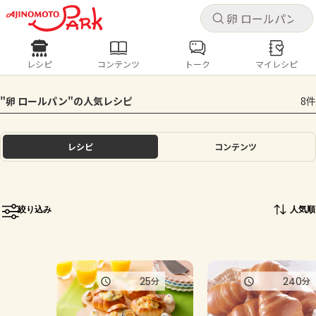
キャ
キャ
レシピ
コンテンツ
トーク
マイレシピ
レシピ
コンテンツ
ログインするとレシピを保存できます
"卵 ロールパン"の人気レシピ
8件
ログイン
新規登録
人気の食材・レシピ
レシピ
コンテンツ
ホーム
きゅうり
なす
トマト
とうもろこし
ピーマン
みょうが
ゴーヤ
コンテンツ
絞り込み
人気順
レシピ
トーク
25
240
分
分