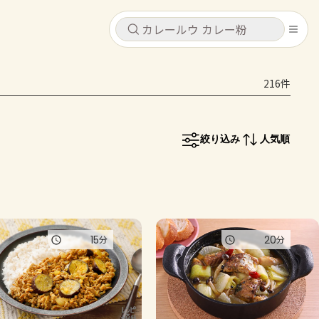
キャンセル
キャンセル
216件
シピ
コンテンツ
ログインするとレシピを保存できます
ログイン
新規登録
絞り込み
人気順
レシピ
ホーム
なす
トマト
とうもろこし
ピーマン
みょうが
コンテンツ
15
20
分
分
レシピ
トーク