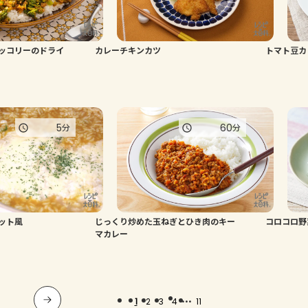
ッコリーのドライ
カレーチキンカツ
トマト豆カ
5
60
分
分
ット風
じっくり炒めた玉ねぎとひき肉のキー
コロコロ野
マカレー
...
1
2
3
4
11