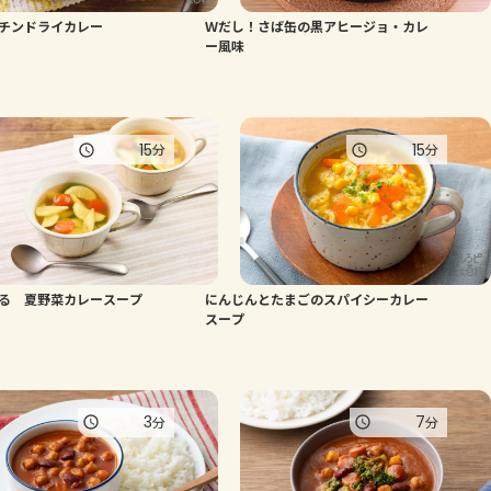
チンドライカレー
Ｗだし！さば缶の黒アヒージョ・カレ
よくあるお問い合わせ
ー風味
お買い物
15
15
分
分
AJINOMOTO PARK とは
る 夏野菜カレースープ
にんじんとたまごのスパイシーカレー
スープ
3
7
分
分