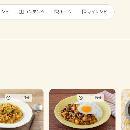
レシピ
コンテンツ
トーク
マイレシピ
レ
人気の食材・
きゅうり
ゴーヤ
10
15
分
分