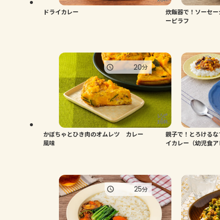
ドライカレー
炊飯器で！ソーセー
ーピラフ
20
分
かぼちゃとひき肉のオムレツ カレー
親子で！とろけるな
風味
イカレー（幼児食ア
25
分