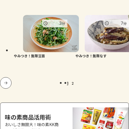
3
7
分
分
やみつき！無限豆苗
やみつき！無限なす
1
2
味の素商品活用術
おいしさ無限大！味の素KK商