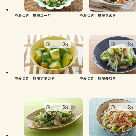
やみつき！無限ゴーヤ
やみつき！無限えのき
3
5
分
分
やみつき！無限アボカド
やみつき！無限長ねぎ
5
5
分
分