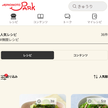
キャ
キャ
レシピ
コンテンツ
トーク
マイレシピ
レシピ
コンテンツ
ログインするとレシピを保存できます
人気レシピ
36件
ログイン
新規登録
#無限レシピ
人気の食材・レシピ
ホーム
レシピ
コンテンツ
きゅうり
なす
トマト
とうもろこし
ピーマン
みょうが
ゴーヤ
コンテンツ
1
絞り込み
人気順
レシピ
トーク
1
5
分
分