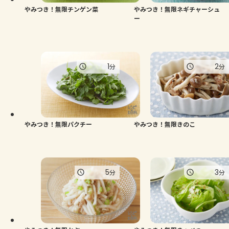
やみつき！無限チンゲン菜
やみつき！無限ネギチャーシュ
ー
1
2
分
分
やみつき！無限パクチー
やみつき！無限きのこ
5
3
分
分