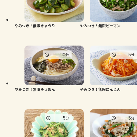
よくあるお問い合わせ
お買い物
やみつき！無限きゅうり
やみつき！無限ピーマン
AJINOMOTO PARK とは
10
5
分
分
やみつき！無限そうめん
やみつき！無限にんじん
5
5
分
分