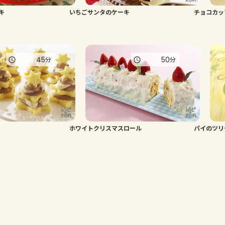
キ
いちごサンタのケーキ
チョコカッ
45
50
分
分
ホワイトクリスマスロール
パイのツリ