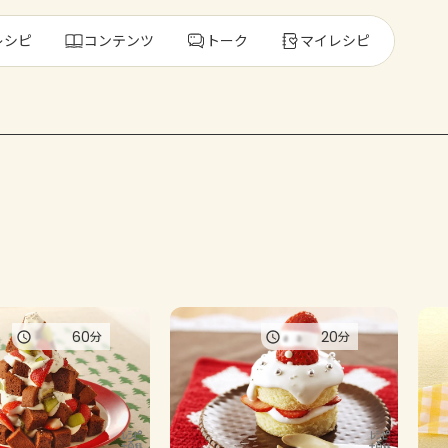
レシピ
コンテンツ
トーク
マイレシピ
レ
人気の食材・
きゅうり
ゴーヤ
60
20
分
分