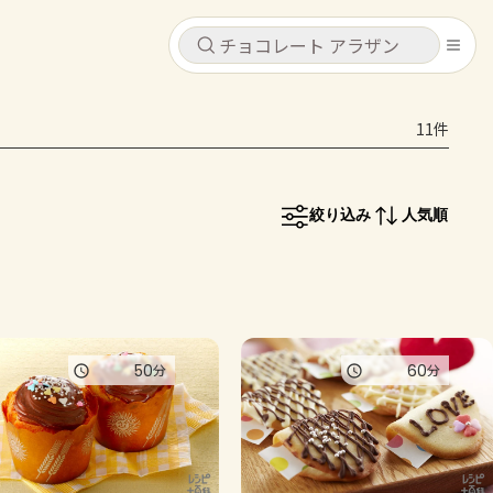
キャンセル
キャンセル
11件
シピ
コンテンツ
ログインするとレシピを保存できます
ログイン
新規登録
絞り込み
人気順
レシピ
ホーム
なす
トマト
とうもろこし
ピーマン
みょうが
コンテンツ
50
60
分
分
レシピ
トーク