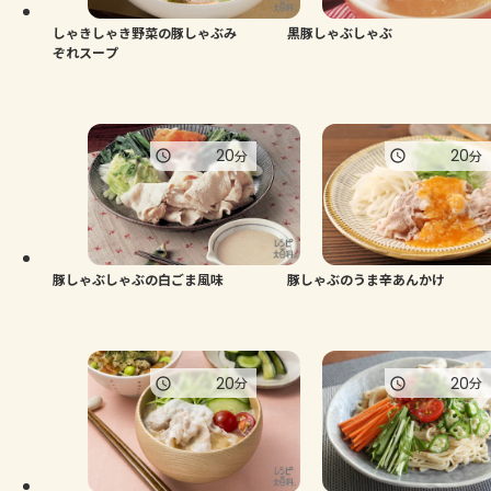
しゃきしゃき野菜の豚しゃぶみ
黒豚しゃぶしゃぶ
ぞれスープ
20
20
分
分
豚しゃぶしゃぶの白ごま風味
豚しゃぶのうま辛あんかけ
20
20
分
分