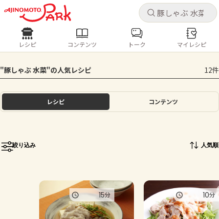
キャ
キャ
レシピ
コンテンツ
トーク
マイレシピ
レシピ
コンテンツ
ログインするとレシピを保存できます
"豚しゃぶ 水菜"の人気レシピ
12件
ログイン
新規登録
人気の食材・レシピ
レシピ
コンテンツ
ホーム
きゅうり
なす
トマト
とうもろこし
ピーマン
みょうが
ゴーヤ
コンテンツ
絞り込み
人気順
レシピ
トーク
15
10
分
分