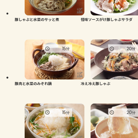
よくあるお問い合わせ
お買い物
豚しゃぶと水菜のサッと煮
怪味ソースがけ豚しゃぶサラダ
AJINOMOTO PARK とは
15
20
分
分
豚肉と水菜のみぞれ鍋
冷え冷え豚しゃぶ
15
20
分
分