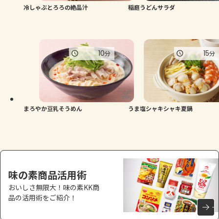
冷しゃぶとろろの絶品汁
稲庭うどんサラダ
10
15
分
分
まろやか豆乳そうめん
うま塩シャキシャキ夏鍋
味の素商品活用術
おいしさ無限大！味の素KK商
品の活用術をご紹介！