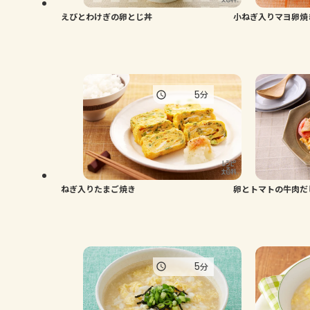
えびとわけぎの卵とじ丼
小ねぎ入りマヨ卵焼
5
分
ねぎ入りたまご焼き
卵とトマトの牛肉だ
5
分