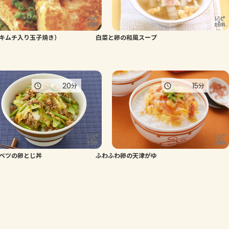
キムチ入り玉子焼き）
白菜と卵の和風スープ
20
15
分
分
ベツの卵とじ丼
ふわふわ卵の天津がゆ