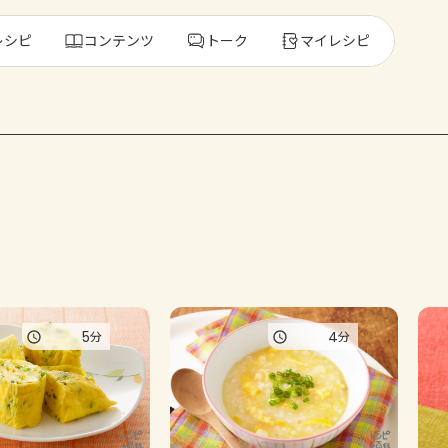
レシピ
コンテンツ
トーク
マイレシピ
レ
人気の食材・
きゅうり
ゴーヤ
5
4
分
分