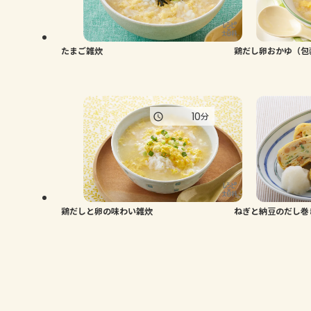
たまご雑炊
鶏だし卵おかゆ（包
10
分
鶏だしと卵の味わい雑炊
ねぎと納豆のだし巻