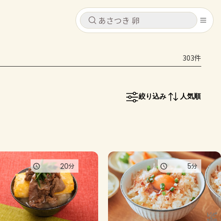
キャンセル
キャンセル
303件
シピ
コンテンツ
ログインするとレシピを保存できます
ログイン
新規登録
絞り込み
人気順
レシピ
ホーム
なす
トマト
とうもろこし
ピーマン
みょうが
コンテンツ
20
5
分
分
レシピ
トーク