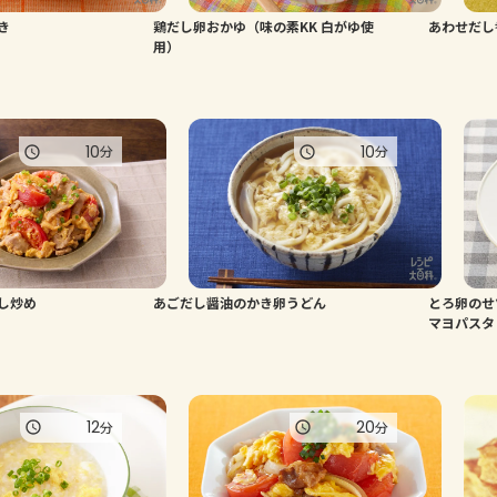
き
鶏だし卵おかゆ（味の素KK 白がゆ使
あわせだし
用）
10
10
分
分
し炒め
あごだし醤油のかき卵うどん
とろ卵のせ
マヨパスタ
12
20
分
分