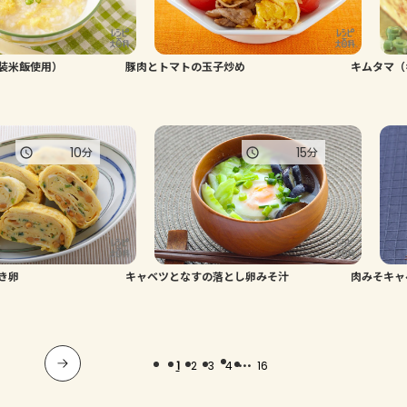
装米飯使用）
豚肉とトマトの玉子炒め
キムタマ（
10
15
分
分
き卵
キャベツとなすの落とし卵みそ汁
肉みそキャ
...
1
2
3
4
16