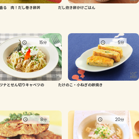
香る 肉！だし巻き卵丼
だし炊き卵かけごはん
よくあるお問い合わせ
お買い物
15
5
分
分
AJINOMOTO PARK とは
ツナとせん切りキャベツの
たけのこ・小ねぎの卵焼き
8
20
分
分