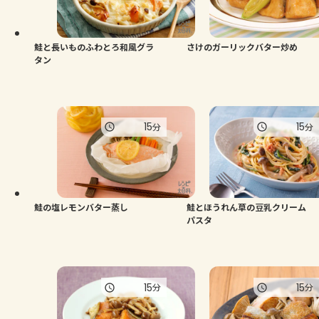
鮭と長いものふわとろ和風グラ
さけのガーリックバター炒め
タン
15
15
分
分
鮭の塩レモンバター蒸し
鮭とほうれん草の豆乳クリーム
パスタ
15
15
分
分