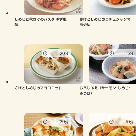
よくあるお問い合わせ
お買い物
しめじと秋ざけのパスタ ゆず風
さけとしめじのコチュジャンマ
味
ヨ炒め
AJINOMOTO PARK とは
20
15
分
分
さけとしめじのマヨココット
おろしあえ（サーモン･しめじ･
みつば）
20
10
分
分