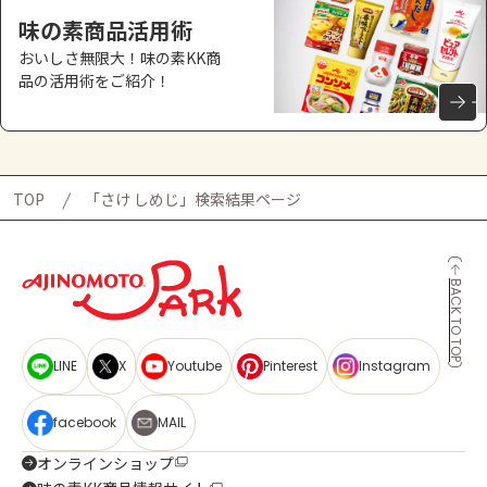
味の素商品活用術
おいしさ無限大！味の素KK商
品の活用術をご紹介！
TOP
「さけ しめじ」検索結果ページ
BACK TO TOP
LINE
X
Youtube
Pinterest
Instagram
facebook
MAIL
オンラインショップ