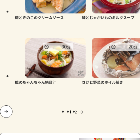
鮭ときのこのクリームソース
鮭とじゃがいものミルクスープ
30
20
分
分
鮭のちゃんちゃん絶品汁
さけと野菜のホイル焼き
1
2
3