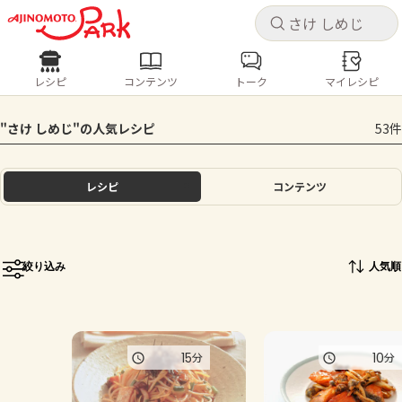
キャ
キャ
レシピ
コンテンツ
トーク
マイレシピ
レシピ
コンテンツ
ログインするとレシピを保存できます
"さけ しめじ"の人気レシピ
53件
ログイン
新規登録
人気の食材・レシピ
レシピ
コンテンツ
ホーム
きゅうり
なす
トマト
とうもろこし
ピーマン
みょうが
ゴーヤ
コンテンツ
絞り込み
人気順
レシピ
トーク
15
10
分
分