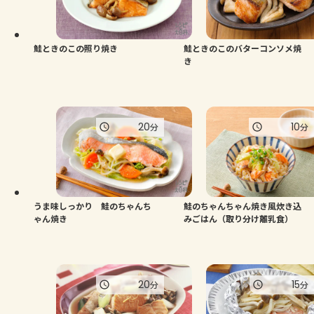
鮭ときのこの照り焼き
鮭ときのこのバターコンソメ焼
き
20
10
分
分
うま味しっかり 鮭のちゃんち
鮭のちゃんちゃん焼き風炊き込
ゃん焼き
みごはん（取り分け離乳食）
20
15
分
分