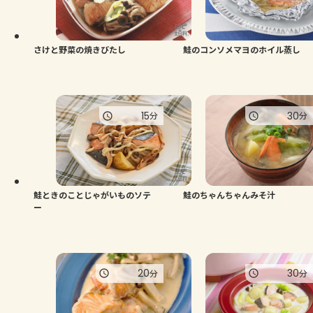
さけと野菜の焼きびたし
鮭のコンソメマヨのホイル蒸し
15
30
分
分
鮭ときのことじゃがいものソテ
鮭のちゃんちゃんみそ汁
ー
20
30
分
分