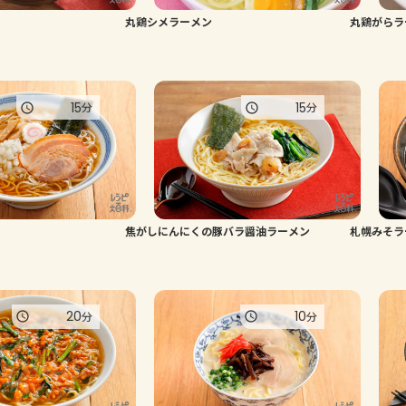
丸鶏シメラーメン
丸鶏がらラ
15
15
分
分
焦がしにんにくの豚バラ醤油ラーメン
札幌みそラ
20
10
分
分