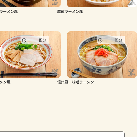
ラーメン風
尾道ラーメン風
15
15
分
分
メン風
信州風 味噌ラーメン