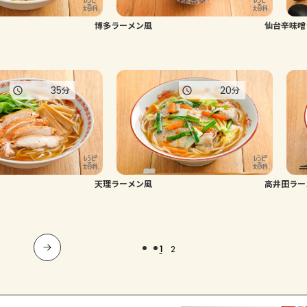
博多ラーメン風
仙台辛味噌
35
20
分
分
天理ラーメン風
高井田ラー
1
2