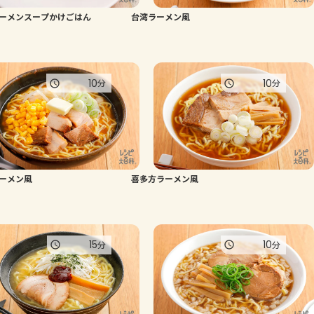
ーメンスープかけごはん
台湾ラーメン風
よくあるお問い合わせ
お買い物
10
10
分
分
AJINOMOTO PARK とは
ーメン風
喜多方ラーメン風
15
10
分
分