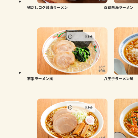
鶏だしコク醤油ラーメン
丸鶏白湯ラーメン
10
分
家系ラーメン風
八王子ラーメン風
10
分