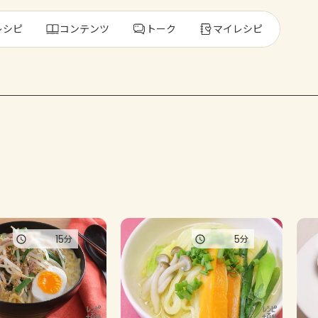
レシピ
コンテンツ
トーク
マイレシピ
レ
人気の食材・
きゅうり
ゴーヤ
15
5
分
分