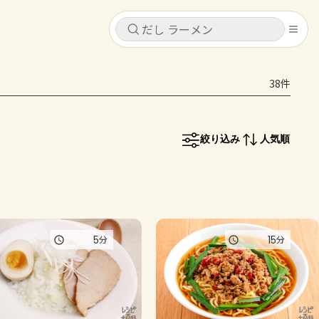
キャンセル
キャンセル
38件
シピ
コンテンツ
ログインするとレシピを保存できます
ログイン
新規登録
絞り込み
人気順
レシピ
ホーム
なす
トマト
とうもろこし
ピーマン
みょうが
コンテンツ
5
15
分
分
レシピ
トーク