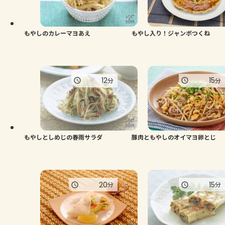
もやしのカレーマヨあえ
もやし入り！ジャンボつくね
12
15
分
分
もやしとしめじの春雨サラダ
豚肉ともやしのオイマヨ卵とじ
20
15
分
分