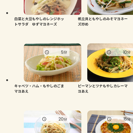
よくあるお問い合わせ
お買い物
白菜と大豆もやしのレンジホッ
帆立貝ともやしのみそマヨネー
トサラダ ゆずマヨネーズ
ズ炒め
AJINOMOTO PARK とは
5
10
分
分
キャベツ・ハム・もやしのごま
ピーマンとツナもやしカレーマ
マヨあえ
ヨあえ
20
15
分
分