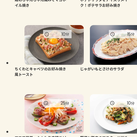
イル焼き
ク！ポテサラお好み焼き
10
15
分
分
ちくわとキャベツのお好み焼き
じゃがいもとさけのサラダ
風トースト
25
10
分
分