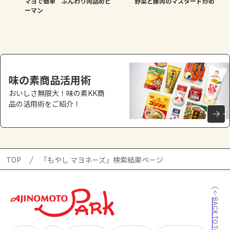
マヨで簡単 ふんわり肉詰めピ
野菜と豚肉のマスタード炒め
ーマン
味の素商品活用術
おいしさ無限大！味の素KK商
品の活用術をご紹介！
TOP
「もやし マヨネーズ」検索結果ページ
BACK TO TOP