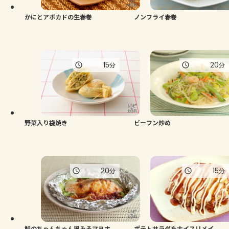
かにとアボカドの生春巻
ノンフライ春巻
15
20
分
分
野菜入り袋焼き
ビーフン炒め
20
15
分
分
鮭のちゃんちゃん風みそマヨホ
ポテトサラダをナイスリメイ