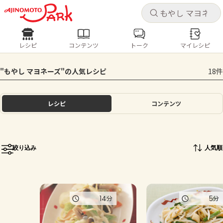
キャ
キャ
レシピ
コンテンツ
トーク
マイレシピ
レシピ
コンテンツ
ログインするとレシピを保存できます
"もやし マヨネーズ"の人気レシピ
18件
ログイン
新規登録
人気の食材・レシピ
レシピ
コンテンツ
ホーム
きゅうり
なす
トマト
とうもろこし
ピーマン
みょうが
ゴーヤ
コンテンツ
絞り込み
人気順
レシピ
トーク
14
5
分
分