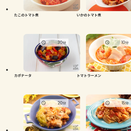
たこのトマト煮
いかのトマト煮
30
10
分
分
カポナータ
トマトラーメン
20
15
分
分