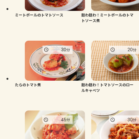
ミートボールのトマトソース
麩わ麩わ！ミートボールのトマ
トソース煮
30
20
分
分
たらのトマト煮
麩わ麩わ！トマトソースのロー
ルキャベツ
45
30
分
分