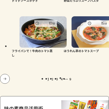
トマトソースポテト
野菜たっぷりスープパスタ
10
15
分
分
フライパンで！牛肉のトマト蒸
ほうれん草のトマトスープ
し
...
1
2
3
4
9
味の素商品活用術