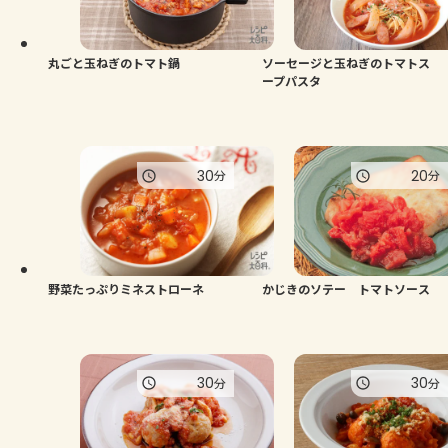
よくあるお問い合わせ
お買い物
丸ごと玉ねぎのトマト鍋
ソーセージと玉ねぎのトマトス
ープパスタ
AJINOMOTO PARK とは
30
20
分
分
野菜たっぷりミネストローネ
かじきのソテー トマトソース
30
30
分
分