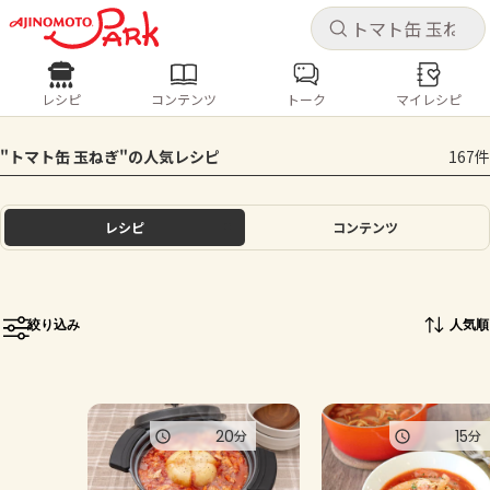
キャ
キャ
レシピ
コンテンツ
トーク
マイレシピ
レシピ
コンテンツ
ログインするとレシピを保存できます
"トマト缶 玉ねぎ"の人気レシピ
167件
ログイン
新規登録
人気の食材・レシピ
レシピ
コンテンツ
ホーム
きゅうり
なす
トマト
とうもろこし
ピーマン
みょうが
ゴーヤ
コンテンツ
絞り込み
人気順
レシピ
トーク
20
15
分
分