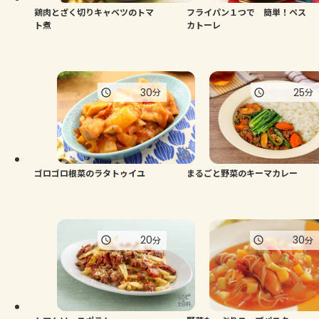
鶏肉とざく切りキャベツのトマ
フライパン１つで 簡単！ペス
ト煮
カトーレ
30
25
分
分
ゴロゴロ根菜のラタトゥイユ
まるごと野菜のキーマカレー
20
30
分
分