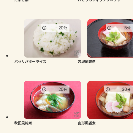
20
15
分
分
パセリバターライス
宮城風雑煮
20
30
分
分
秋田風雑煮
山形風雑煮