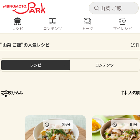
キャ
キャ
レシピ
コンテンツ
トーク
マイレシピ
レシピ
コンテンツ
ログインするとレシピを保存できます
"山菜 ご飯"の人気レシピ
19件
ログイン
新規登録
人気の食材・レシピ
レシピ
コンテンツ
ホーム
きゅうり
なす
トマト
とうもろこし
ピーマン
みょうが
ゴーヤ
コンテンツ
絞り込み
人気順
レシピ
トーク
35
10
分
分