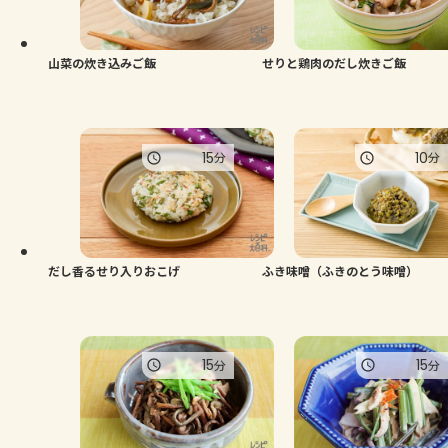
よくあるお問い合わせ
お買い物
山菜の炊き込みご飯
せりと鶏肉のだし炊きご飯
AJINOMOTO PARK とは
15
10
分
分
だし香るせり入りおこげ
ふき味噌（ふきのとう味噌）
15
15
分
分