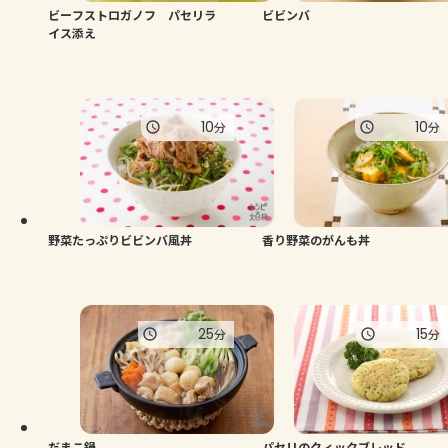
ビーフストロガノフ パセリラ
ビビンバ
イス添え
10
10
分
分
野菜たっぷりビビンバ風丼
香り野菜のがんも丼
25
15
分
分
だまこ鍋
パセリのクィックブレッド