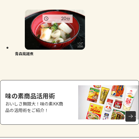
20
分
青森風雑煮
味の素商品活用術
おいしさ無限大！味の素KK商
品の活用術をご紹介！