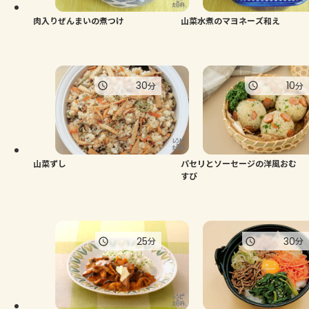
肉入りぜんまいの煮つけ
山菜水煮のマヨネーズ和え
30
10
分
分
山菜ずし
パセリとソーセージの洋風おむ
すび
25
30
分
分