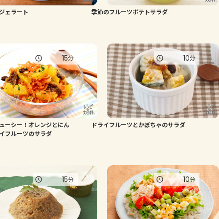
ジェラート
季節のフルーツポテトサラダ
よくあるお問い合わせ
お買い物
15
10
分
分
AJINOMOTO PARK とは
ューシー！オレンジとにん
ドライフルーツとかぼちゃのサラダ
イフルーツのサラダ
15
10
分
分