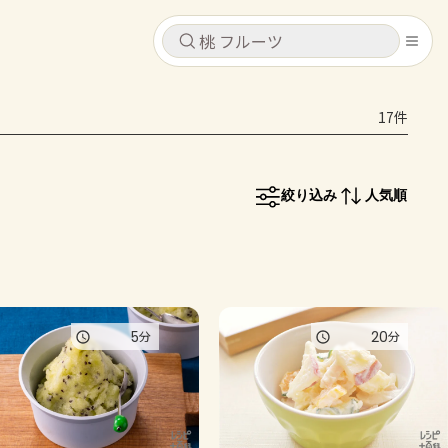
キャンセル
キャンセル
17件
シピ
コンテンツ
ログインするとレシピを保存できます
ログイン
新規登録
絞り込み
人気順
レシピ
ホーム
なす
トマト
とうもろこし
ピーマン
みょうが
コンテンツ
5
20
分
分
レシピ
トーク