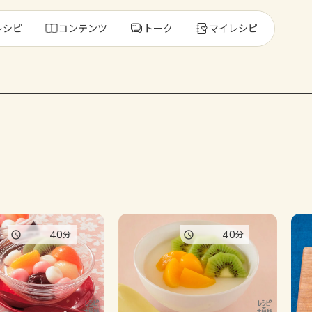
レシピ
コンテンツ
トーク
マイレシピ
レ
人気の食材・
きゅうり
ゴーヤ
40
40
分
分