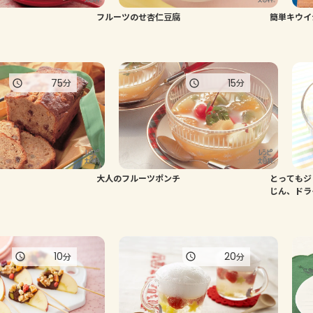
フルーツのせ杏仁豆腐
簡単キウイ
75
15
分
分
大人のフルーツポンチ
とってもジ
じん、ドラ
10
20
分
分