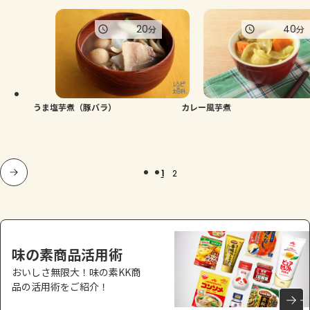
20
40
分
分
うま塩芋煮（豚バラ）
カレー風芋煮
1
2
味の素商品活用術
おいしさ無限大！味の素KK商
品の活用術をご紹介！