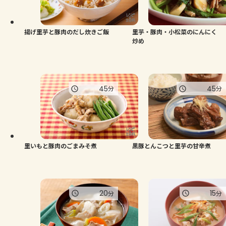
よくあるお問い合わせ
お買い物
揚げ里芋と豚肉のだし炊きご飯
里芋・豚肉・小松菜のにんにく
炒め
AJINOMOTO PARK とは
45
45
分
分
里いもと豚肉のごまみそ煮
黒豚とんこつと里芋の甘辛煮
20
15
分
分