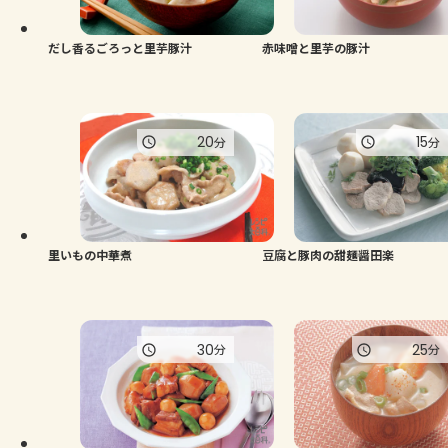
だし香るごろっと里芋豚汁
赤味噌と里芋の豚汁
20
15
分
分
里いもの中華煮
豆腐と豚肉の甜麺醤田楽
30
25
分
分