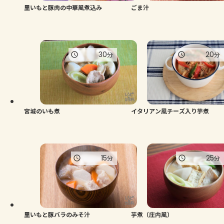
里いもと豚肉の中華風煮込み
ごま汁
30
20
分
分
宮城のいも煮
イタリアン風チーズ入り芋煮
15
25
分
分
里いもと豚バラのみそ汁
芋煮（庄内風）