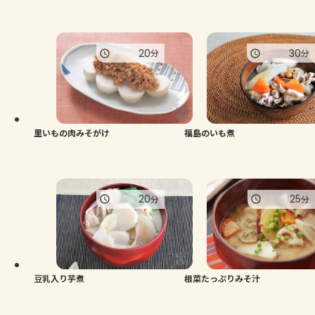
20
30
分
分
里いもの肉みそがけ
福島のいも煮
20
25
分
分
豆乳入り芋煮
根菜たっぷりみそ汁