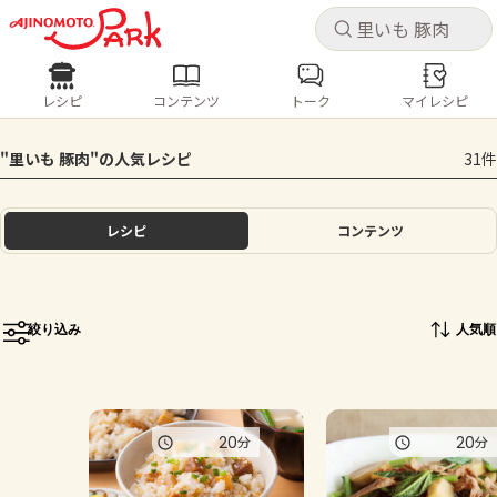
キャ
キャ
レシピ
コンテンツ
トーク
マイレシピ
レシピ
コンテンツ
ログインするとレシピを保存できます
"里いも 豚肉"の人気レシピ
31件
ログイン
新規登録
人気の食材・レシピ
レシピ
コンテンツ
ホーム
きゅうり
なす
トマト
とうもろこし
ピーマン
みょうが
ゴーヤ
コンテンツ
絞り込み
人気順
レシピ
トーク
20
20
分
分