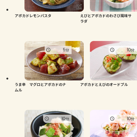
アボカドレモンパスタ
えびとアボカドのわさび風味サ
ラダ
5
10
分
分
うま辛 マグロとアボカドのナ
アボカドとえびのオードブル
ムル
10
10
分
分