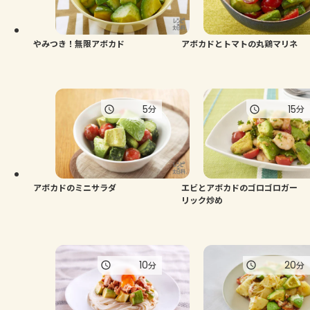
よくあるお問い合わせ
お買い物
やみつき！無限アボカド
アボカドとトマトの丸鶏マリネ
AJINOMOTO PARK とは
5
15
分
分
アボカドのミニサラダ
エビとアボカドのゴロゴロガー
リック炒め
10
20
分
分