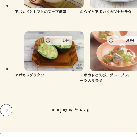
アボカドとトマトのスープ野菜
キウイとアボカドのツナサラダ
6
20
分
分
アボカドグラタン
アボカドとえび、グレープフル
ーツのサラダ
...
1
2
3
4
6