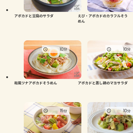
アボカドと豆腐のサラダ
えび・アボカドのカラフルそう
めん
10
10
分
分
和風ツナアボカドそうめん
アボカドと蒸し鶏のマヨサラダ
15
10
分
分