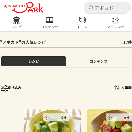
キャ
キャ
レシピ
コンテンツ
トーク
マイレシピ
レシピ
コンテンツ
ログインするとレシピを保存できます
"アボカド"の人気レシピ
112件
ログイン
新規登録
人気の食材・レシピ
レシピ
コンテンツ
ホーム
きゅうり
なす
トマト
とうもろこし
ピーマン
みょうが
ゴーヤ
コンテンツ
絞り込み
人気順
レシピ
トーク
3
5
分
分