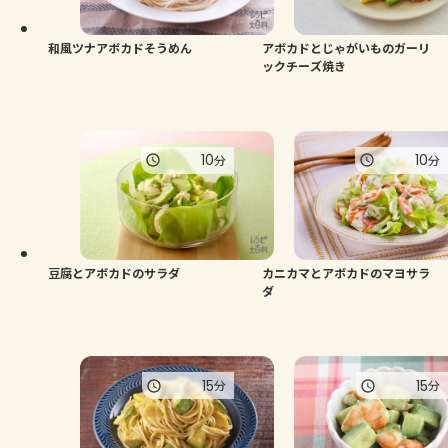
和風ツナアボカドそうめん
アボカドとじゃがいものガーリ
ックチーズ焼き
10
10
分
分
豆腐とアボカドのサラダ
カニカマとアボカドのマヨサラ
ダ
15
15
分
分