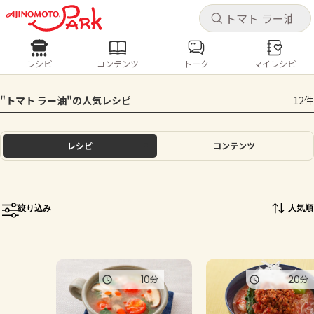
キャ
キャ
レシピ
コンテンツ
トーク
マイレシピ
レシピ
コンテンツ
ログインするとレシピを保存できます
"トマト ラー油"の人気レシピ
12件
ログイン
新規登録
人気の食材・レシピ
レシピ
コンテンツ
ホーム
きゅうり
なす
トマト
とうもろこし
ピーマン
みょうが
ゴーヤ
コンテンツ
絞り込み
人気順
レシピ
トーク
10
20
分
分