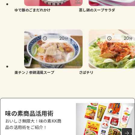
ゆで豚のごまだれかけ
蒸し鶏のスープサラダ
20
20
分
分
楽チン♪参鶏湯風スープ
さばチリ
味の素商品活用術
おいしさ無限大！味の素KK商
品の活用術をご紹介！