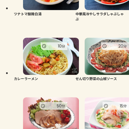
ツナトマ酸辣白湯
中華風冷やしサラダしゃぶしゃ
ぶ
10
20
分
分
カレーラーメン
せん切り野菜の山椒ソース
50
15
分
分