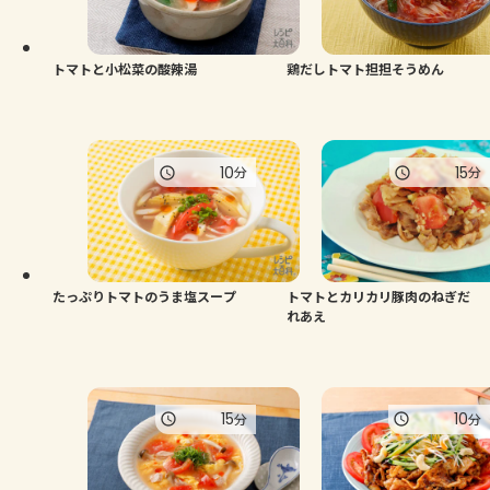
よくあるお問い合わせ
お買い物
トマトと小松菜の酸辣湯
鶏だしトマト担担そうめん
AJINOMOTO PARK とは
10
15
分
分
たっぷりトマトのうま塩スープ
トマトとカリカリ豚肉のねぎだ
れあえ
15
10
分
分