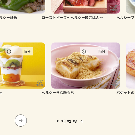
ルシー炒め
ローストビーフ～ヘルシー晩ごはん～
ヘルシーブ
15
15
分
分
ェ
ヘルシーきな粉もち
バゲットの
1
2
3
4