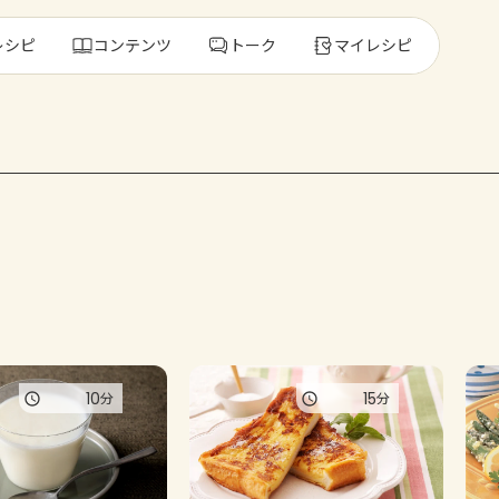
レシピ
コンテンツ
トーク
マイレシピ
レ
人気の食材・
きゅうり
ゴーヤ
10
15
分
分