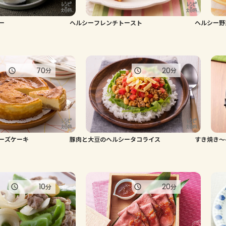
ー
ヘルシーフレンチトースト
ヘルシー野
70
20
分
分
ーズケーキ
豚肉と大豆のヘルシータコライス
すき焼き～
10
20
分
分