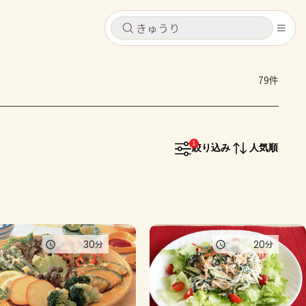
キャンセル
キャンセル
79件
シピ
コンテンツ
ログインするとレシピを保存できます
ログイン
新規登録
1
レシピ
絞り込み
人気順
ホーム
なす
トマト
とうもろこし
ピーマン
みょうが
コンテンツ
30
20
分
分
レシピ
トーク