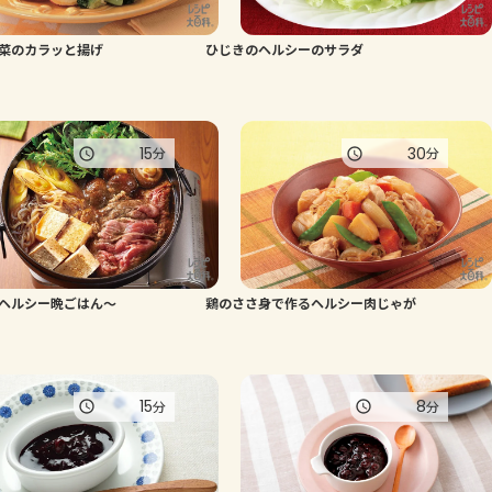
よくあるお問い合わせ
菜のカラッと揚げ
ひじきのヘルシーのサラダ
お買い物
15
30
分
分
AJINOMOTO PARK とは
ヘルシー晩ごはん～
鶏のささ身で作るヘルシー肉じゃが
15
8
分
分