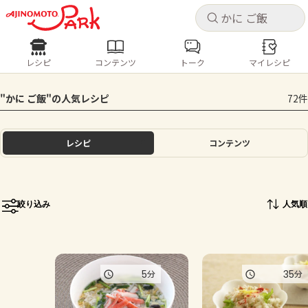
キャ
キャ
レシピ
コンテンツ
トーク
マイレシピ
レシピ
コンテンツ
ログインするとレシピを保存できます
"かに ご飯"の人気レシピ
72件
ログイン
新規登録
人気の食材・レシピ
レシピ
コンテンツ
ホーム
きゅうり
なす
トマト
とうもろこし
ピーマン
みょうが
ゴーヤ
コンテンツ
絞り込み
人気順
レシピ
トーク
5
35
分
分