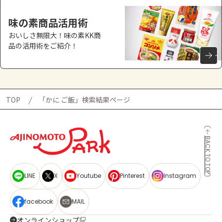
味の素商品活用術
おいしさ無限大！味の素KK商
品の活用術をご紹介！
TOP
「かに ご飯」検索結果ページ
BACK TO TOP
LINE
X
Youtube
Pinterest
Instagram
facebook
MAIL
オンラインショップ