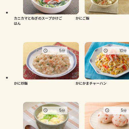
よくあるお問い合わせ
お買い物
カニカマとねぎのスープかけご
かにご飯
はん
AJINOMOTO PARK とは
5
10
分
分
かに炒飯
かにかまチャーハン
5
5
分
分