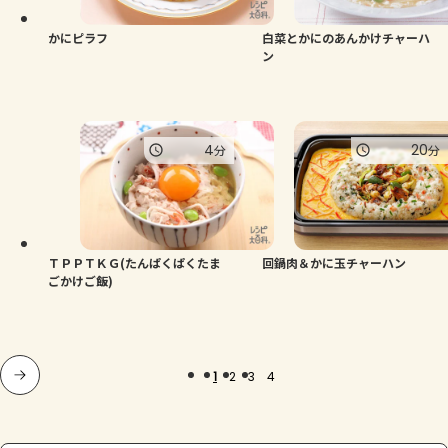
かにピラフ
白菜とかにのあんかけチャーハ
ン
4
20
分
分
ＴＰＰＴＫＧ(たんぱくぱくたま
回鍋肉＆かに玉チャーハン
ごかけご飯)
1
2
3
4