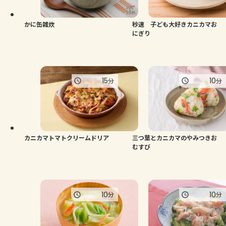
かに缶雑炊
秒速 子ども大好きカニカマお
にぎり
15
10
分
分
カニカマトマトクリームドリア
三つ葉とカニカマのやみつきお
むすび
10
10
分
分