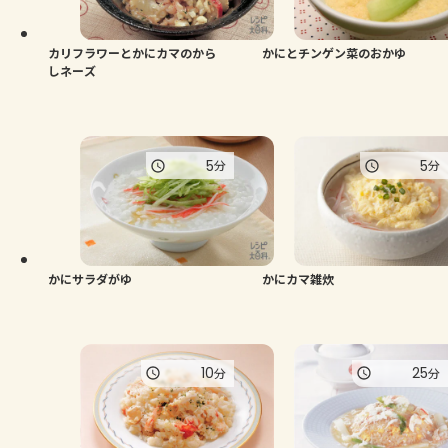
カリフラワーとかにカマのから
かにとチンゲン菜のおかゆ
しネーズ
5
5
分
分
かにサラダがゆ
かにカマ雑炊
10
25
分
分