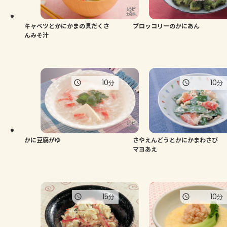
キャベツとかにかまの具だくさ
ブロッコリーのかにあん
んみそ汁
10
10
分
分
かに豆腐がゆ
さやえんどうとかにかまわさび
マヨあえ
15
10
分
分