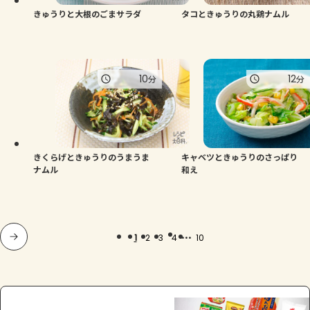
きゅうりと大根のごまサラダ
タコときゅうりの丸鶏ナムル
10
12
分
分
きくらげときゅうりのうまうま
キャベツときゅうりのさっぱり
ナムル
和え
...
1
2
3
4
10