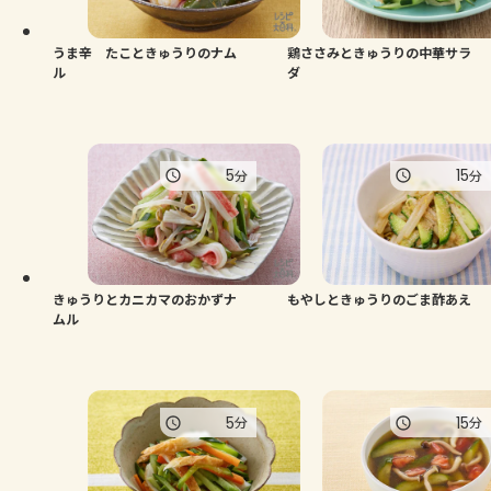
うま辛 たこときゅうりのナム
鶏ささみときゅうりの中華サラ
ル
ダ
5
15
分
分
きゅうりとカニカマのおかずナ
もやしときゅうりのごま酢あえ
ムル
5
15
分
分