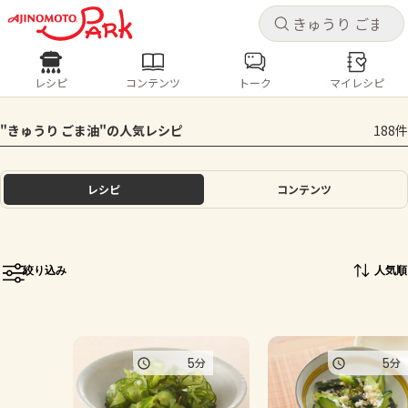
キャ
キャ
レシピ
コンテンツ
トーク
マイレシピ
レシピ
コンテンツ
ログインするとレシピを保存できます
"きゅうり ごま油"の人気レシピ
188件
ログイン
新規登録
人気の食材・レシピ
レシピ
コンテンツ
ホーム
きゅうり
なす
トマト
とうもろこし
ピーマン
みょうが
ゴーヤ
コンテンツ
絞り込み
人気順
レシピ
トーク
5
5
分
分