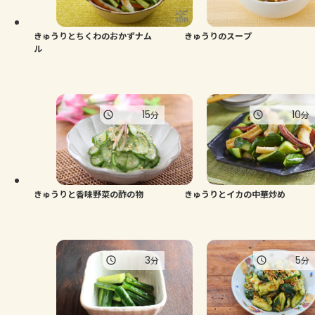
きゅうりとちくわのおかずナム
きゅうりのスープ
ル
15
10
分
分
きゅうりと香味野菜の酢の物
きゅうりとイカの中華炒め
3
5
分
分