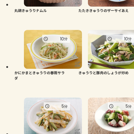
丸鶏きゅうりナムル
たたききゅうりのザーサイあえ
10
10
分
分
かにかまときゅうりの春雨サラ
きゅうりと豚肉のしょうが炒め
ダ
5
5
分
分