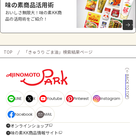
味の素商品活用術
おいしさ無限大！味の素KK商
品の活用術をご紹介！
TOP
「きゅうり ごま油」検索結果ページ
BACK TO TOP
LINE
X
Youtube
Pinterest
Instagram
facebook
MAIL
オンラインショップ
味の素KK商品情報サイト