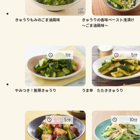
よくあるお問い合わせ
お買い物
きゅうりもみのごま油風味
きゅうりの香味ペースト浅漬け
～ごま油風味～
AJINOMOTO PARK とは
1
5
分
分
やみつき！無限きゅうり
うま辛 たたききゅうり
5
10
分
分