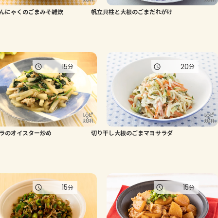
んにゃくのごまみそ雑炊
帆立貝柱と大根のごまだれがけ
よくあるお問い合わせ
お買い物
15
20
分
分
AJINOMOTO PARK とは
ラのオイスター炒め
切り干し大根のごまマヨサラダ
15
15
分
分