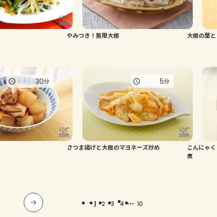
やみつき！無限大根
大根の葉と
30
5
分
分
さつま揚げと大根のマヨネーズ炒め
こんにゃく
煮
...
1
2
3
4
10