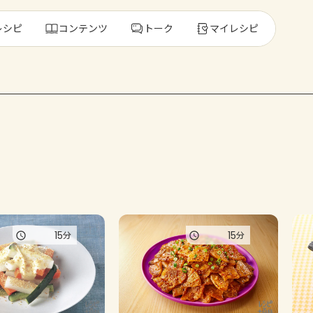
レシピ
コンテンツ
トーク
マイレシピ
レ
人気の食材・
きゅうり
ゴーヤ
15
15
分
分