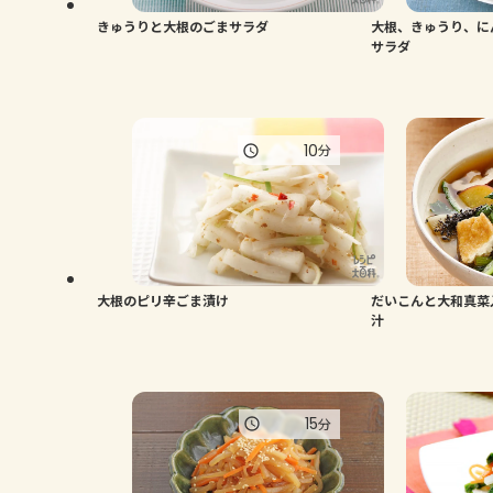
きゅうりと大根のごまサラダ
大根、きゅうり、に
サラダ
10
分
大根のピリ辛ごま漬け
だいこんと大和真菜
汁
15
分