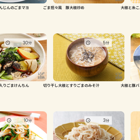
んじんのごまマヨ
ごま担々風 豚大根炒め
大根と糸こ
30
5
分
分
入りごまけんちん
切り干し大根とすりごまのみそ汁
大根と豚バ
10
3
分
分