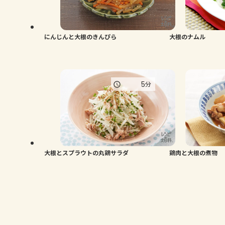
にんじんと大根のきんぴら
大根のナムル
5
分
大根とスプラウトの丸鶏サラダ
鶏肉と大根の煮物