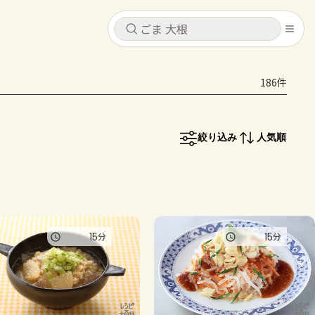
キャンセル
キャンセル
186件
シピ
コンテンツ
ログインするとレシピを保存できます
ログイン
新規登録
絞り込み
人気順
レシピ
ホーム
なす
トマト
とうもろこし
ピーマン
みょうが
コンテンツ
15
15
分
分
レシピ
トーク