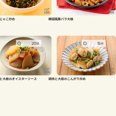
じゃこ炒め
韓国風豚バラ大根
20
15
分
分
と大根のオイスターソース
鶏肉と大根のこんがり炒め