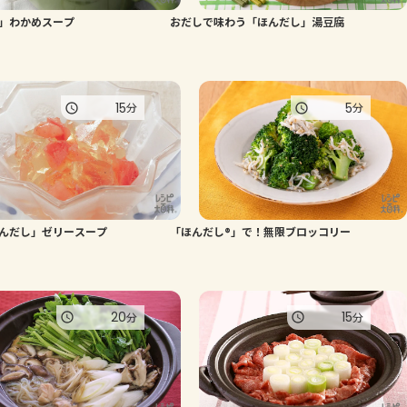
」わかめスープ
おだしで味わう「ほんだし」湯豆腐
よくあるお問い合わせ
お買い物
15
5
分
分
AJINOMOTO PARK とは
んだし」ゼリースープ
「ほんだし®」で！無限ブロッコリー
20
15
分
分