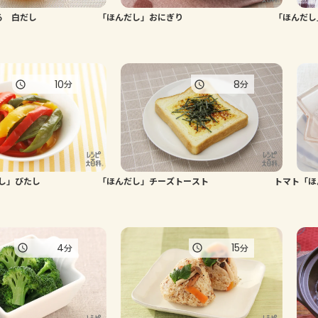
る 白だし
「ほんだし」おにぎり
「ほんだし
10
8
分
分
し」びたし
「ほんだし」チーズトースト
トマト「ほ
4
15
分
分