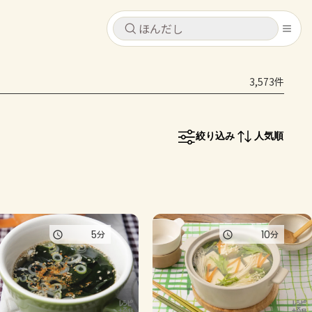
キャンセル
キャンセル
3,573件
シピ
コンテンツ
ログインするとレシピを保存できます
ログイン
新規登録
絞り込み
人気順
レシピ
ホーム
なす
トマト
とうもろこし
ピーマン
みょうが
コンテンツ
5
10
分
分
レシピ
トーク