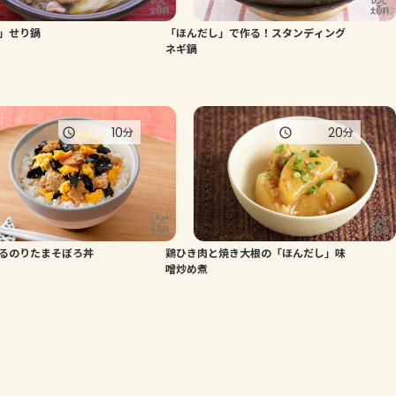
」せり鍋
「ほんだし」で作る！スタンディング
ネギ鍋
10
20
分
分
るのりたまそぼろ丼
鶏ひき肉と焼き大根の「ほんだし」味
噌炒め煮