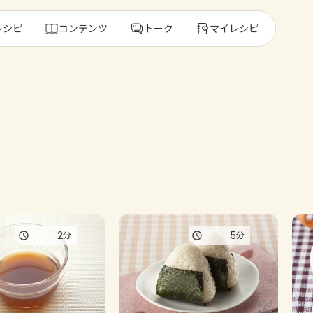
レシピ
コンテンツ
トーク
マイレシピ
レ
人気の食材・
きゅうり
ゴーヤ
2
5
分
分