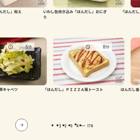
んだし」和え
いわし缶炊き込み「ほんだし」おにぎ
「ほんだし
り
5
8
分
分
限キャベツ
「ほんだし」ＰＩＺＺＡ風トースト
ほんだし香
...
1
2
3
4
179