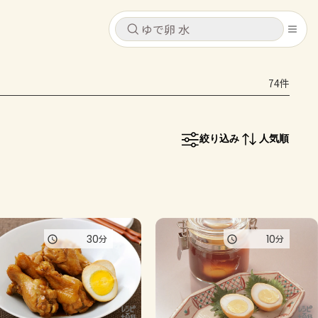
キャンセル
キャンセル
74件
シピ
コンテンツ
ログインするとレシピを保存できます
ログイン
新規登録
絞り込み
人気順
レシピ
ホーム
なす
トマト
とうもろこし
ピーマン
みょうが
コンテンツ
30
10
分
分
レシピ
トーク