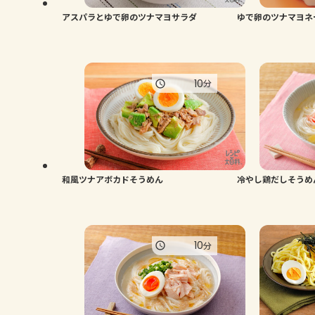
アスパラとゆで卵のツナマヨサラダ
ゆで卵のツナマヨネ
10
分
和風ツナアボカドそうめん
冷やし鶏だしそうめ
10
分