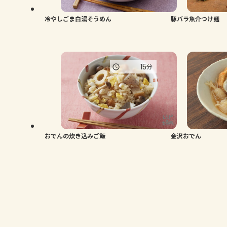
冷やしごま白湯そうめん
豚バラ魚介つけ麺
15
分
おでんの炊き込みご飯
金沢おでん