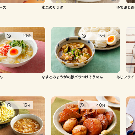
ーズ
水菜のサラダ
ゆで卵と鶏
10
15
分
分
ん
なすとみょうがの豚バラつけそうめん
あじフライ
15
40
分
分