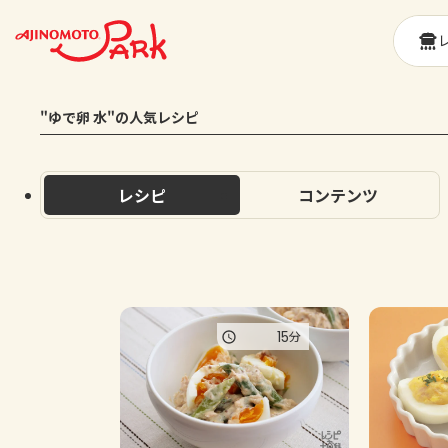
"ゆで卵 水"の人気レシピ
レシピ
コンテンツ
15
分