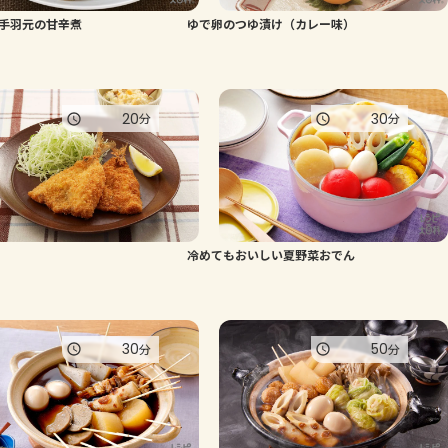
手羽元の甘辛煮
ゆで卵のつゆ漬け（カレー味）
よくあるお問い合わせ
お買い物
20
30
分
分
AJINOMOTO PARK とは
冷めてもおいしい夏野菜おでん
30
50
分
分