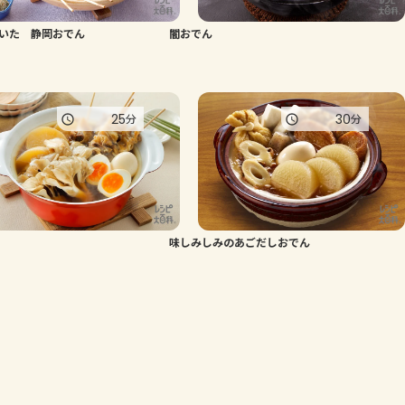
いた 静岡おでん
闇おでん
25
30
分
分
味しみしみのあごだしおでん