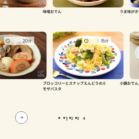
味噌おでん
うま味がき
20
15
分
分
ブロッコリーとスナップえんどうのミ
小鍋おでん
モザパスタ
1
2
3
4