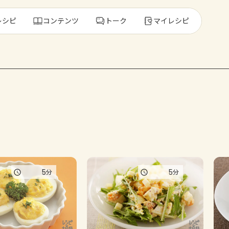
レシピ
コンテンツ
トーク
マイレシピ
レ
人気の食材・
きゅうり
ゴーヤ
5
5
分
分