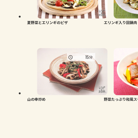
夏野菜とエリンギのピザ
エリンギ入り回鍋肉
15
分
山の幸炒め
野菜たっぷり和風ス