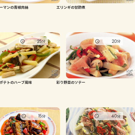
ーマンの青椒肉絲
エリンギの甘酢煮
よくあるお問い合わせ
お買い物
25
20
分
分
AJINOMOTO PARK とは
ポテトのハーブ風味
彩り野菜のソテー
15
40
分
分