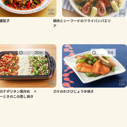
婆茄子
鶏肉とシーフードのフライパンパエリ
ア
20
5
分
分
菜のナポリタン風炒め ×
さけのわさびじょうゆ焼き
ーときのこの蒸し焼き