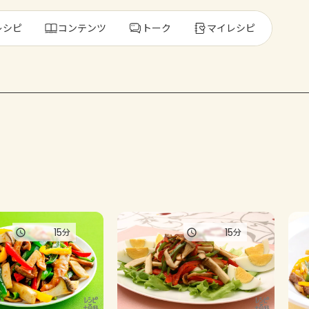
レシピ
コンテンツ
トーク
マイレシピ
レ
人気の食材・
きゅうり
ゴーヤ
15
15
分
分