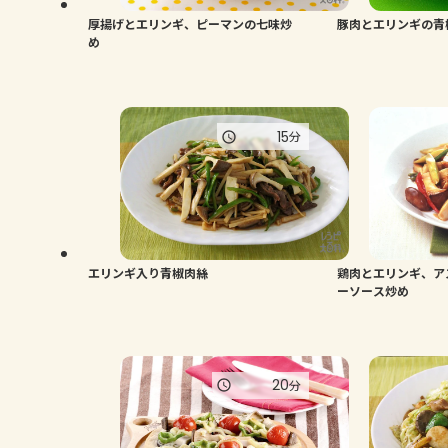
厚揚げとエリンギ、ピーマンの七味炒
豚肉とエリンギの青
め
15
分
エリンギ入り青椒肉絲
鶏肉とエリンギ、ア
ーソース炒め
20
分