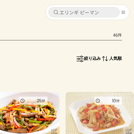
キャンセル
キャンセル
46件
シピ
コンテンツ
ログインするとレシピを保存できます
ログイン
新規登録
絞り込み
人気順
レシピ
ホーム
なす
トマト
とうもろこし
ピーマン
みょうが
コンテンツ
25
10
分
分
レシピ
トーク