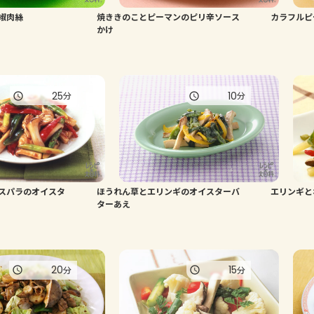
椒肉絲
焼ききのことピーマンのピリ辛ソース
カラフルピ
かけ
25
10
分
分
スパラのオイスタ
ほうれん草とエリンギのオイスターバ
エリンギと
ターあえ
20
15
分
分