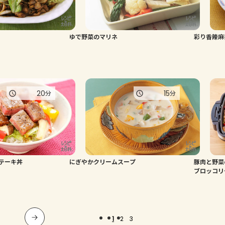
ゆで野菜のマリネ
彩り香辣麻
20
15
分
分
テーキ丼
にぎやかクリームスープ
豚肉と野
ブロッコリ
1
2
3