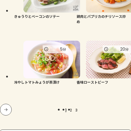
きゅうりとベーコンのソテー
鶏肉とパプリカのチリソース炒
め
5
20
分
分
冷やしトマトみょうが茶漬け
香味ローストビーフ
1
2
3