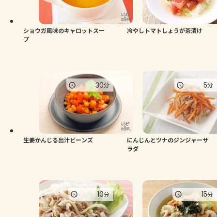
よくあるお問い合わせ
お買い物
ショウガ風味のキャロットスー
冷やしトマトしょうが茶漬け
プ
AJINOMOTO PARK とは
30
5
分
分
生姜かんじる出汁ビーンズ
にんじんとツナのジンジャーサ
ラダ
10
15
分
分