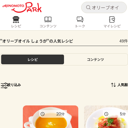
キャ
キャ
レシピ
コンテンツ
トーク
マイレシピ
レシピ
コンテンツ
ログインするとレシピを保存できます
"オリーブオイル しょうが"の人気レシピ
49件
ログイン
新規登録
人気の食材・レシピ
レシピ
コンテンツ
ホーム
きゅうり
なす
トマト
とうもろこし
ピーマン
みょうが
ゴーヤ
コンテンツ
絞り込み
人気順
レシピ
トーク
20
5
分
分