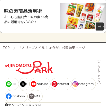
味の素商品活用術
おいしさ無限大！味の素KK商
品の活用術をご紹介！
TOP
「オリーブオイル しょうが」検索結果ページ
BACK TO TOP
LINE
X
Youtube
Pinterest
Instagram
facebook
MAIL
オンラインショップ