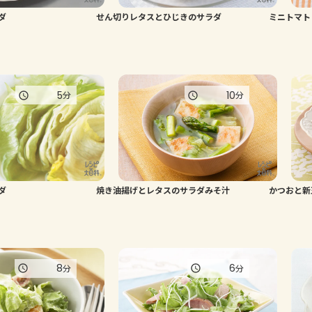
ダ
せん切りレタスとひじきのサラダ
ミニトマト
5
10
分
分
ダ
焼き油揚げとレタスのサラダみそ汁
かつおと新
8
6
分
分