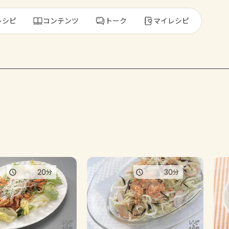
レシピ
コンテンツ
トーク
マイレシピ
レ
人気の食材・
きゅうり
ゴーヤ
20
30
分
分