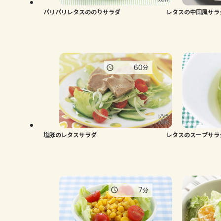
パリパリレタスののりサラダ
レタスの中国風サラ
60
分
塩豚のレタスサラダ
レタスのスープサラ
7
分