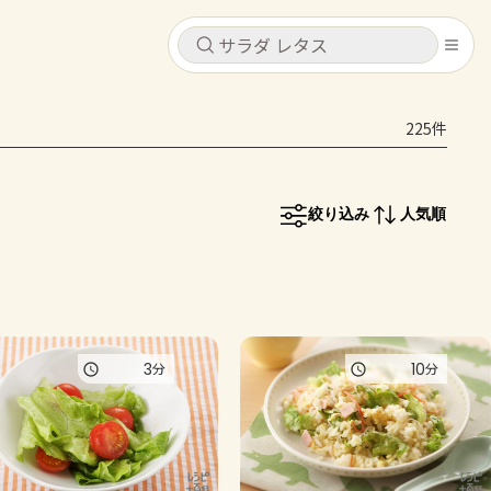
キャンセル
キャンセル
225件
シピ
コンテンツ
ログインするとレシピを保存できます
ログイン
新規登録
絞り込み
人気順
レシピ
ホーム
なす
トマト
とうもろこし
ピーマン
みょうが
コンテンツ
3
10
分
分
レシピ
トーク