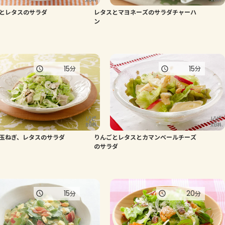
とレタスのサラダ
レタスとマヨネーズのサラダチャーハ
よくあるお問い合わせ
ン
お買い物
15
15
分
分
AJINOMOTO PARK とは
玉ねぎ、レタスのサラダ
りんごとレタスとカマンベールチーズ
のサラダ
15
20
分
分