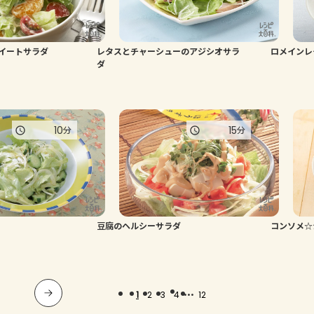
イートサラダ
レタスとチャーシューのアジシオサラ
ロメインレ
ダ
10
15
分
分
豆腐のヘルシーサラダ
コンソメ☆
...
1
2
3
4
12